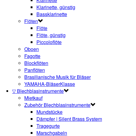
Klarinette
Klarinette, günstig
Bassklarinette
Flöten
Flöte
Flöte, günstig
Piccoloflöte
Oboen
Fagotte
Blockflöten
Panflöten
Brasilianische Musik für Bläser
YAMAHA-BläserKlasse
▽ Blechblasinstrumente
Mietkauf
Zubehör Blechblasinstrumente
Mundstücke
Dämpfer | Silent Brass System
Tragegurte
Marschgabeln