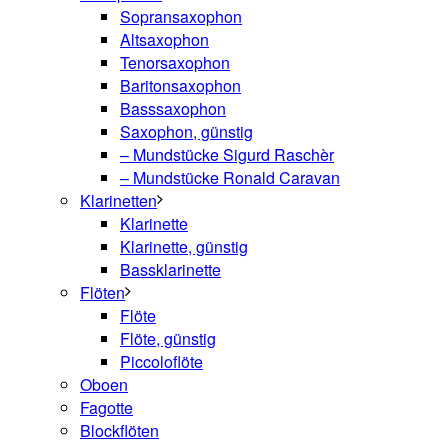
Sopransaxophon
Altsaxophon
Tenorsaxophon
Baritonsaxophon
Basssaxophon
Saxophon, günstig
– Mundstücke Sigurd Raschèr
– Mundstücke Ronald Caravan
Klarinetten
Klarinette
Klarinette, günstig
Bassklarinette
Flöten
Flöte
Flöte, günstig
Piccoloflöte
Oboen
Fagotte
Blockflöten