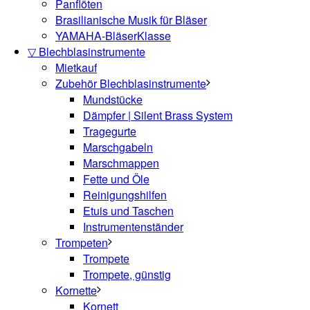
Panflöten
Brasilianische Musik für Bläser
YAMAHA-BläserKlasse
▽ Blechblasinstrumente
Mietkauf
Zubehör Blechblasinstrumente
Mundstücke
Dämpfer | Silent Brass System
Tragegurte
Marschgabeln
Marschmappen
Fette und Öle
Reinigungshilfen
Etuis und Taschen
Instrumentenständer
Trompeten
Trompete
Trompete, günstig
Kornette
Kornett