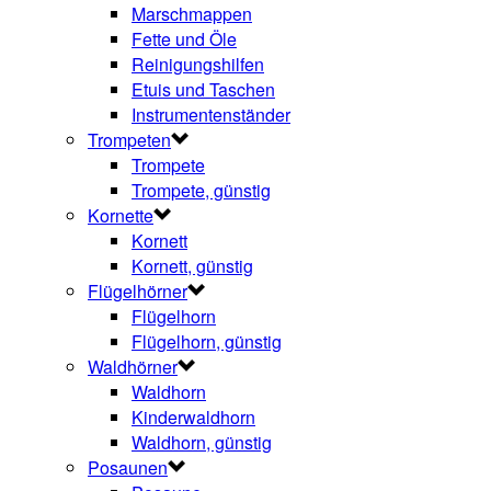
Marschmappen
Fette und Öle
Reinigungshilfen
Etuis und Taschen
Instrumentenständer
Trompeten
Trompete
Trompete, günstig
Kornette
Kornett
Kornett, günstig
Flügelhörner
Flügelhorn
Flügelhorn, günstig
Waldhörner
Waldhorn
Kinderwaldhorn
Waldhorn, günstig
Posaunen