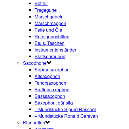
Blätter
Tragegurte
Marschgabeln
Marschmappen
Fette und Öle
Reinigungshilfen
Etuis, Taschen
Instrumentenständer
Blattschrauben
Saxophone
Sopransaxophon
Altsaxophon
Tenorsaxophon
Baritonsaxophon
Basssaxophon
Saxophon, günstig
– Mundstücke Sigurd Raschèr
– Mundstücke Ronald Caravan
Klarinetten