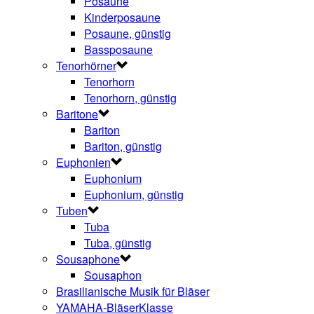
Posaune
Kinderposaune
Posaune, günstig
Bassposaune
Tenorhörner
Tenorhorn
Tenorhorn, günstig
Baritone
Bariton
Bariton, günstig
Euphonien
Euphonium
Euphonium, günstig
Tuben
Tuba
Tuba, günstig
Sousaphone
Sousaphon
Brasilianische Musik für Bläser
YAMAHA-BläserKlasse