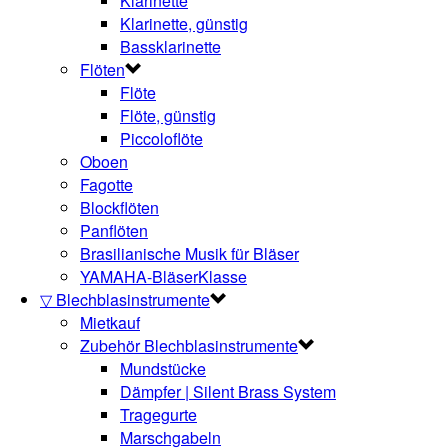
Klarinette
Klarinette, günstig
Bassklarinette
Flöten
Flöte
Flöte, günstig
Piccoloflöte
Oboen
Fagotte
Blockflöten
Panflöten
Brasilianische Musik für Bläser
YAMAHA-BläserKlasse
▽ Blechblasinstrumente
Mietkauf
Zubehör Blechblasinstrumente
Mundstücke
Dämpfer | Silent Brass System
Tragegurte
Marschgabeln