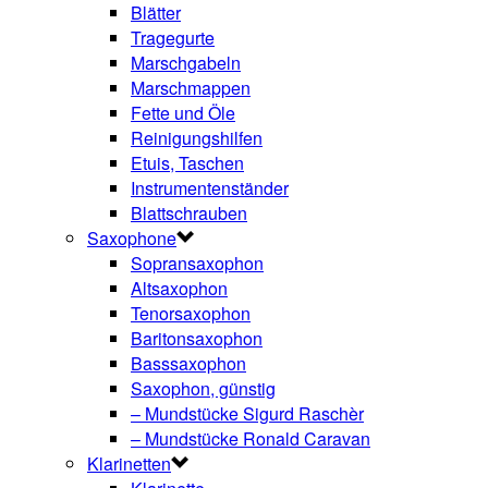
Blätter
Tragegurte
Marschgabeln
Marschmappen
Fette und Öle
Reinigungshilfen
Etuis, Taschen
Instrumentenständer
Blattschrauben
Saxophone
Sopransaxophon
Altsaxophon
Tenorsaxophon
Baritonsaxophon
Basssaxophon
Saxophon, günstig
– Mundstücke Sigurd Raschèr
– Mundstücke Ronald Caravan
Klarinetten