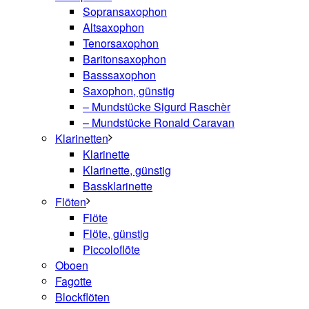
Sopransaxophon
Altsaxophon
Tenorsaxophon
Baritonsaxophon
Basssaxophon
Saxophon, günstig
– Mundstücke Sigurd Raschèr
– Mundstücke Ronald Caravan
Klarinetten
Klarinette
Klarinette, günstig
Bassklarinette
Flöten
Flöte
Flöte, günstig
Piccoloflöte
Oboen
Fagotte
Blockflöten