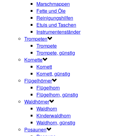
Marschmappen
Fette und Öle
Reinigungshilfen
Etuis und Taschen
Instrumentenständer
Trompeten
Trompete
Trompete, günstig
Kornette
Kornett
Kornett, günstig
Flügelhörner
Flügelhorn
Flügelhorn, günstig
Waldhörner
Waldhorn
Kinderwaldhorn
Waldhorn, günstig
Posaunen