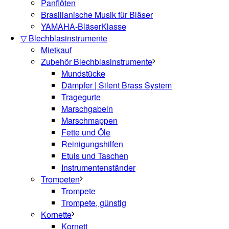
Panflöten
Brasilianische Musik für Bläser
YAMAHA-BläserKlasse
▽ Blechblasinstrumente
Mietkauf
Zubehör Blechblasinstrumente
Mundstücke
Dämpfer | Silent Brass System
Tragegurte
Marschgabeln
Marschmappen
Fette und Öle
Reinigungshilfen
Etuis und Taschen
Instrumentenständer
Trompeten
Trompete
Trompete, günstig
Kornette
Kornett