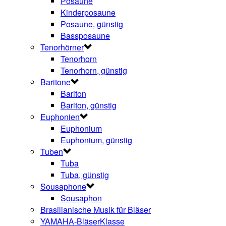
Posaune
Kinderposaune
Posaune, günstig
Bassposaune
Tenorhörner
Tenorhorn
Tenorhorn, günstig
Baritone
Bariton
Bariton, günstig
Euphonien
Euphonium
Euphonium, günstig
Tuben
Tuba
Tuba, günstig
Sousaphone
Sousaphon
Brasilianische Musik für Bläser
YAMAHA-BläserKlasse