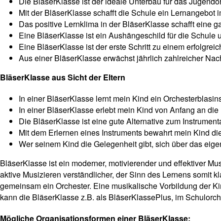
Die BläserKlasse ist der ideale Unterbau für das Jugendo
Mit der BläserKlasse schafft die Schule ein Lernangebot 
Das positive Lernklima in der BläserKlasse schafft eine 
Eine BläserKlasse ist ein Aushängeschild für die Schule 
Eine BläserKlasse ist der erste Schritt zu einem erfolgrei
Aus einer BläserKlasse erwächst jährlich zahlreicher Na
BläserKlasse aus Sicht der Eltern
In einer BläserKlasse lernt mein Kind ein Orchesterblasin
In einer BläserKlasse erlebt mein Kind von Anfang an d
Die BläserKlasse ist eine gute Alternative zum Instrumenta
Mit dem Erlernen eines Instruments bewahrt mein Kind die 
Wer seinem Kind die Gelegenheit gibt, sich über das eige
BläserKlasse ist ein moderner, motivierender und effektiver Mus
aktive Musizieren verständlicher, der Sinn des Lernens somit k
gemeinsam ein Orchester. Eine musikalische Vorbildung der Ki
kann die BläserKlasse z.B. als BläserKlassePlus, im Schulorch
Mögliche Organisationsformen einer BläserKlasse: