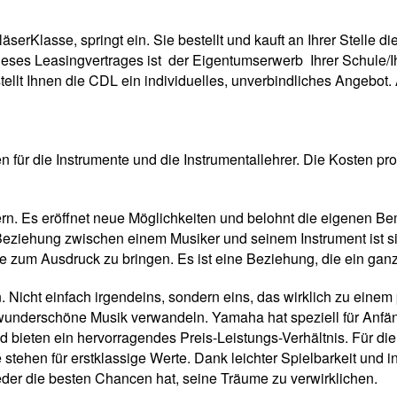
lasse, springt ein. Sie bestellt und kauft an Ihrer Stelle di
 dieses Leasingvertrages ist der Eigentumserwerb Ihrer Schule/
stellt Ihnen die CDL ein individuelles, unverbindliches Angeb
n für die Instrumente und die Instrumentallehrer. Die Kosten p
ern. Es eröffnet neue Möglichkeiten und belohnt die eigenen B
 Beziehung zwischen einem Musiker und seinem Instrument ist si
e zum Ausdruck zu bringen. Es ist eine Beziehung, die ein gan
n. Nicht einfach irgendeins, sondern eins, das wirklich zu eine
nderschöne Musik verwandeln. Yamaha hat speziell für Anfänge
 und bieten ein hervorragendes Preis-Leistungs-Verhältnis. Für 
stehen für erstklassige Werte. Dank leichter Spielbarkeit und in
eder die besten Chancen hat, seine Träume zu verwirklichen.