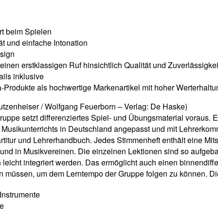
rt beim Spielen
ät und einfache Intonation
esign
inen erstklassigen Ruf hinsichtlich Qualität und Zuverlässigke
ils inklusive
Produkte als hochwertige Markenartikel mit hoher Werterhaltun
tzenheiser / Wolfgang Feuerborn – Verlag: De Haske)
ppe setzt differenziertes Spiel- und Übungsmaterial voraus. E
s Musikunterrichts in Deutschland angepasst und mit Lehrerko
rtitur und Lehrerhandbuch. Jedes Stimmenheft enthält eine Mits
und in Musikvereinen. Die einzelnen Lektionen sind so aufgeba
icht integriert werden. Das ermöglicht auch einen binnendiffer
den müssen, um dem Lerntempo der Gruppe folgen zu können. Di
 Instrumente
te