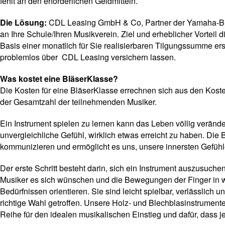
fehlt an den erforderlichen Geldmitteln.
Die Lösung:
CDL Leasing GmbH & Co, Partner der Yamaha-BläserK
an Ihre Schule/Ihren Musikverein. Ziel und erheblicher Vorteil
Basis einer monatlich für Sie realisierbaren Tilgungssumme er
problemlos über CDL Leasing versichern lassen.
Was kostet eine BläserKlasse?
Die Kosten für eine BläserKlasse errechnen sich aus den Koste
der Gesamtzahl der teilnehmenden Musiker.
Ein Instrument spielen zu lernen kann das Leben völlig veränd
unvergleichliche Gefühl, wirklich etwas erreicht zu haben. Die
kommunizieren und ermöglicht es uns, unsere innersten Gefühl
Der erste Schritt besteht darin, sich ein Instrument auszusuche
Musiker es sich wünschen und die Bewegungen der Finger in wu
Bedürfnissen orientieren. Sie sind leicht spielbar, verlässlich
richtige Wahl getroffen. Unsere Holz- und Blechblasinstrumente 
Reihe für den idealen musikalischen Einstieg und dafür, dass j