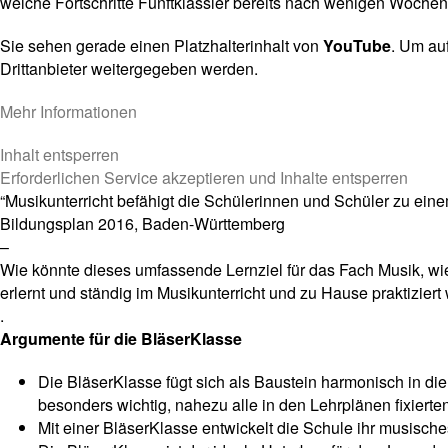
welche Fortschritte Fünftklässler bereits nach wenigen Woche
Sie sehen gerade einen Platzhalterinhalt von
YouTube
. Um auf
Drittanbieter weitergegeben werden.
Mehr Informationen
Inhalt entsperren
Erforderlichen Service akzeptieren und Inhalte entsperren
“Musikunterricht befähigt die Schülerinnen und Schüler zu ein
Bildungsplan 2016, Baden-Württemberg
–
Wie könnte dieses umfassende Lernziel für das Fach Musik, wie 
erlernt und ständig im Musikunterricht und zu Hause praktiziert
.
Argumente für die BläserKlasse
Die BläserKlasse fügt sich als Baustein harmonisch in die
besonders wichtig, nahezu alle in den Lehrplänen fixierten
Mit einer BläserKlasse entwickelt die Schule ihr musisches