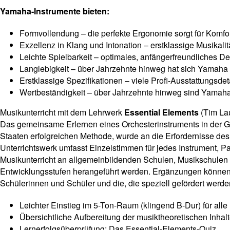
Yamaha-Instrumente bieten:
Formvollendung – die perfekte Ergonomie sorgt für Komfo
Exzellenz in Klang und Intonation – erstklassige Musikalit
Leichte Spielbarkeit – optimales, anfängerfreundliches D
Langlebigkeit – über Jahrzehnte hinweg hat sich Yamaha e
Erstklassige Spezifikationen – viele Profi-Ausstattungsdeta
Wertbeständigkeit – über Jahrzehnte hinweg sind Yamaha-
Musikunterricht mit dem Lehrwerk
Essential Elements
(Tim Lau
Das gemeinsame Erlernen eines Orchesterinstruments in der Gru
Staaten erfolgreichen Methode, wurde an die Erfordernisse de
Unterrichtswerk umfasst Einzelstimmen für jedes Instrument, Pa
Musikunterricht an allgemeinbildenden Schulen, Musikschulen 
Entwicklungsstufen herangeführt werden. Ergänzungen können le
Schülerinnen und Schüler und die, die speziell gefördert wer
Leichter Einstieg im 5-Ton-Raum (klingend B-Dur) für alle
Übersichtliche Aufbereitung der musiktheoretischen Inhal
Lernerfolgsüberprüfung: Das Essential-Elements-Quiz