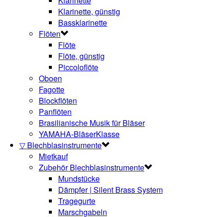
Klarinette
Klarinette, günstig
Bassklarinette
Flöten
Flöte
Flöte, günstig
Piccoloflöte
Oboen
Fagotte
Blockflöten
Panflöten
Brasilianische Musik für Bläser
YAMAHA-BläserKlasse
▽ Blechblasinstrumente
Mietkauf
Zubehör Blechblasinstrumente
Mundstücke
Dämpfer | Silent Brass System
Tragegurte
Marschgabeln