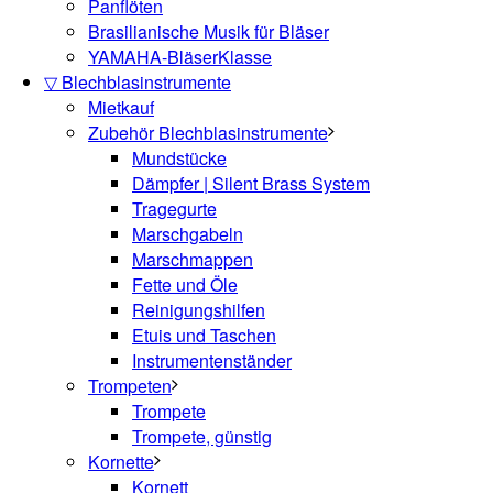
Panflöten
Brasilianische Musik für Bläser
YAMAHA-BläserKlasse
▽ Blechblasinstrumente
Mietkauf
Zubehör Blechblasinstrumente
Mundstücke
Dämpfer | Silent Brass System
Tragegurte
Marschgabeln
Marschmappen
Fette und Öle
Reinigungshilfen
Etuis und Taschen
Instrumentenständer
Trompeten
Trompete
Trompete, günstig
Kornette
Kornett