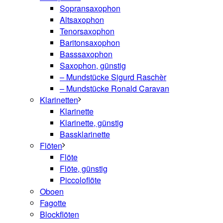
Sopransaxophon
Altsaxophon
Tenorsaxophon
Baritonsaxophon
Basssaxophon
Saxophon, günstig
– Mundstücke Sigurd Raschèr
– Mundstücke Ronald Caravan
Klarinetten
Klarinette
Klarinette, günstig
Bassklarinette
Flöten
Flöte
Flöte, günstig
Piccoloflöte
Oboen
Fagotte
Blockflöten