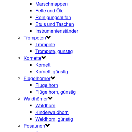
Marschmappen
Fette und Öle
Reinigungshilfen
Etuis und Taschen
Instrumentenständer
Trompeten
Trompete
Trompete, günstig
Kornette
Kornett
Kornett, günstig
Flügelhörner
Flügelhorn
Flügelhorn, günstig
Waldhörner
Waldhorn
Kinderwaldhorn
Waldhorn, günstig
Posaunen