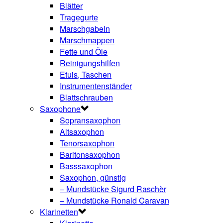
Blätter
Tragegurte
Marschgabeln
Marschmappen
Fette und Öle
Reinigungshilfen
Etuis, Taschen
Instrumentenständer
Blattschrauben
Saxophone
Sopransaxophon
Altsaxophon
Tenorsaxophon
Baritonsaxophon
Basssaxophon
Saxophon, günstig
– Mundstücke Sigurd Raschèr
– Mundstücke Ronald Caravan
Klarinetten