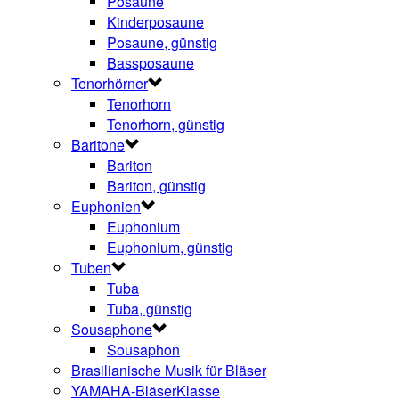
Posaune
Kinderposaune
Posaune, günstig
Bassposaune
Tenorhörner
Tenorhorn
Tenorhorn, günstig
Baritone
Bariton
Bariton, günstig
Euphonien
Euphonium
Euphonium, günstig
Tuben
Tuba
Tuba, günstig
Sousaphone
Sousaphon
Brasilianische Musik für Bläser
YAMAHA-BläserKlasse