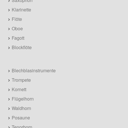
Saxophon
Klarinette
Flöte
Oboe
Fagott
Blockflöte
Blechblasinstrumente
Trompete
Kornett
Flügelhorn
Waldhorn
Posaune
Tenorhorn