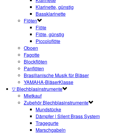
Klarinette
Klarinette, günstig
Bassklarinette
Flöten
Flöte
Flöte, günstig
Piccoloflöte
Oboen
Fagotte
Blockflöten
Panflöten
Brasilianische Musik für Bläser
YAMAHA-BläserKlasse
▽ Blechblasinstrumente
Mietkauf
Zubehör Blechblasinstrumente
Mundstücke
Dämpfer | Silent Brass System
Tragegurte
Marschgabeln