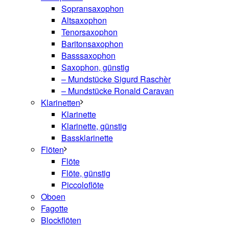
Sopransaxophon
Altsaxophon
Tenorsaxophon
Baritonsaxophon
Basssaxophon
Saxophon, günstig
– Mundstücke Sigurd Raschèr
– Mundstücke Ronald Caravan
Klarinetten
Klarinette
Klarinette, günstig
Bassklarinette
Flöten
Flöte
Flöte, günstig
Piccoloflöte
Oboen
Fagotte
Blockflöten