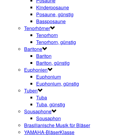
Posaune
Kinderposaune
Posaune, günstig
Bassposaune
Tenorhörner
Tenorhorn
Tenorhorn, günstig
Baritone
Bariton
Bariton, günstig
Euphonien
Euphonium
Euphonium, günstig
Tuben
Tuba
Tuba, günstig
Sousaphone
Sousaphon
Brasilianische Musik für Bläser
YAMAHA-BläserKlasse