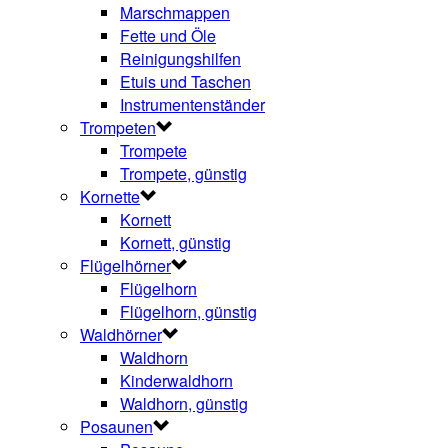
Marschmappen
Fette und Öle
Reinigungshilfen
Etuis und Taschen
Instrumentenständer
Trompeten
Trompete
Trompete, günstig
Kornette
Kornett
Kornett, günstig
Flügelhörner
Flügelhorn
Flügelhorn, günstig
Waldhörner
Waldhorn
Kinderwaldhorn
Waldhorn, günstig
Posaunen