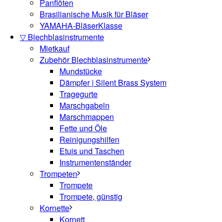
Panflöten
Brasilianische Musik für Bläser
YAMAHA-BläserKlasse
▽ Blechblasinstrumente
Mietkauf
Zubehör Blechblasinstrumente
Mundstücke
Dämpfer | Silent Brass System
Tragegurte
Marschgabeln
Marschmappen
Fette und Öle
Reinigungshilfen
Etuis und Taschen
Instrumentenständer
Trompeten
Trompete
Trompete, günstig
Kornette
Kornett