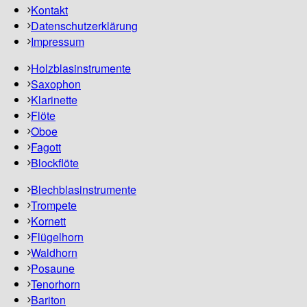
Kontakt
Datenschutzerklärung
Impressum
Holzblasinstrumente
Saxophon
Klarinette
Flöte
Oboe
Fagott
Blockflöte
Blechblasinstrumente
Trompete
Kornett
Flügelhorn
Waldhorn
Posaune
Tenorhorn
Bariton