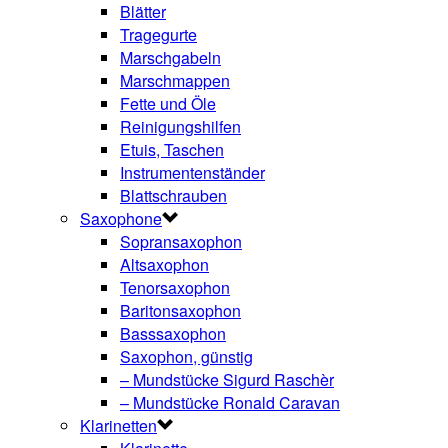
Blätter
Tragegurte
Marschgabeln
Marschmappen
Fette und Öle
Reinigungshilfen
Etuis, Taschen
Instrumentenständer
Blattschrauben
Saxophone
Sopransaxophon
Altsaxophon
Tenorsaxophon
Baritonsaxophon
Basssaxophon
Saxophon, günstig
– Mundstücke Sigurd Raschèr
– Mundstücke Ronald Caravan
Klarinetten