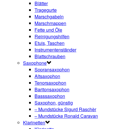
Blätter
Tragegurte
Marschgabeln
Marschmappen
Fette und Öle
Reinigungshilfen
Etuis, Taschen
Instrumentenständer
Blattschrauben
Saxophone
Sopransaxophon
Altsaxophon
Tenorsaxophon
Baritonsaxophon
Basssaxophon
Saxophon, günstig
– Mundstücke Sigurd Raschèr
– Mundstücke Ronald Caravan
Klarinetten