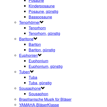
Posaune
Kinderposaune
Posaune, günstig
Bassposaune
Tenorhörner
Tenorhorn
Tenorhorn, günstig
Baritone
Bariton
Bariton, günstig
Euphonien
Euphonium
Euphonium, günstig
Tuben
Tuba
Tuba, günstig
Sousaphone
Sousaphon
Brasilianische Musik für Bläser
YAMAHA-BläserKlasse