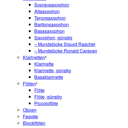
Sopransaxophon
Altsaxophon
Tenorsaxophon
Baritonsaxophon
Basssaxophon
Saxophon, günstig
– Mundstücke Sigurd Raschèr
– Mundstücke Ronald Caravan
Klarinetten
Klarinette
Klarinette, günstig
Bassklarinette
Flöten
Flöte
Flöte, günstig
Piccoloflöte
Oboen
Fagotte
Blockflöten