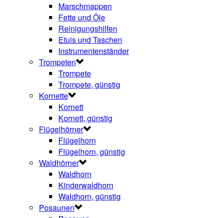
Marschmappen
Fette und Öle
Reinigungshilfen
Etuis und Taschen
Instrumentenständer
Trompeten
Trompete
Trompete, günstig
Kornette
Kornett
Kornett, günstig
Flügelhörner
Flügelhorn
Flügelhorn, günstig
Waldhörner
Waldhorn
Kinderwaldhorn
Waldhorn, günstig
Posaunen