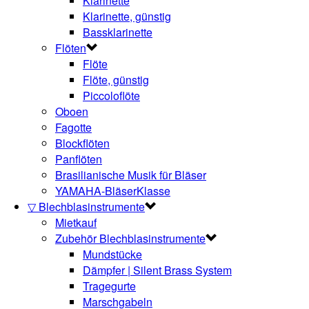
Klarinette
Klarinette, günstig
Bassklarinette
Flöten
Flöte
Flöte, günstig
Piccoloflöte
Oboen
Fagotte
Blockflöten
Panflöten
Brasilianische Musik für Bläser
YAMAHA-BläserKlasse
▽ Blechblasinstrumente
Mietkauf
Zubehör Blechblasinstrumente
Mundstücke
Dämpfer | Silent Brass System
Tragegurte
Marschgabeln