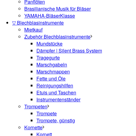
Panflöten
Brasilianische Musik für Bläser
YAMAHA-BläserKlasse
▽ Blechblasinstrumente
Mietkauf
Zubehör Blechblasinstrumente
Mundstücke
Dämpfer | Silent Brass System
Tragegurte
Marschgabeln
Marschmappen
Fette und Öle
Reinigungshilfen
Etuis und Taschen
Instrumentenständer
Trompeten
Trompete
Trompete, günstig
Kornette
Kornett