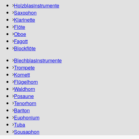
Holzblasinstrumente
Saxophon
Klarinette
Flöte
Oboe
Fagott
Blockflöte
Blechblasinstrumente
Trompete
Kornett
Flügelhorn
Waldhorn
Posaune
Tenorhorn
Bariton
Euphonium
Tuba
Sousaphon