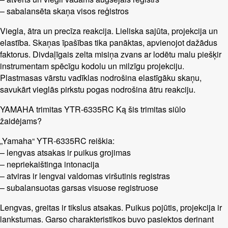
– sabalansēta skaņa visos reģistros
Viegla, ātra un precīza reakcija. Lieliska sajūta, projekcija un
elastība. Skaņas īpašības tika panāktas, apvienojot dažādus
faktorus. Divdaļīgais zelta misiņa zvans ar lodētu malu piešķir
instrumentam spēcīgu kodolu un milzīgu projekciju.
Plastmasas vārstu vadīklas nodrošina elastīgāku skaņu,
savukārt vieglās pirkstu pogas nodrošina ātru reakciju.
YAMAHA trimitas YTR-6335RC Ką šis trimitas siūlo
žaidėjams?
„Yamaha“ YTR-6335RC reiškia:
– lengvas atsakas ir puikus grojimas
– nepriekaištinga intonacija
– atviras ir lengvai valdomas viršutinis registras
– subalansuotas garsas visuose registruose
Lengvas, greitas ir tikslus atsakas. Puikus pojūtis, projekcija ir
lankstumas. Garso charakteristikos buvo pasiektos derinant