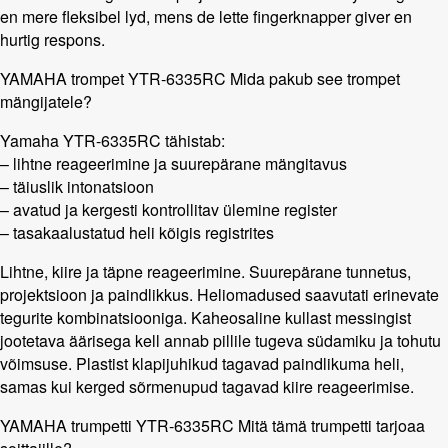
en mere fleksibel lyd, mens de lette fingerknapper giver en
hurtig respons.
YAMAHA trompet YTR-6335RC Mida pakub see trompet
mängijatele?
Yamaha YTR-6335RC tähistab:
– lihtne reageerimine ja suurepärane mängitavus
– täiuslik intonatsioon
– avatud ja kergesti kontrollitav ülemine register
– tasakaalustatud heli kõigis registrites
Lihtne, kiire ja täpne reageerimine. Suurepärane tunnetus,
projektsioon ja paindlikkus. Heliomadused saavutati erinevate
tegurite kombinatsiooniga. Kaheosaline kullast messingist
jootetava äärisega kell annab pillile tugeva südamiku ja tohutu
võimsuse. Plastist klapijuhikud tagavad paindlikuma heli,
samas kui kerged sõrmenupud tagavad kiire reageerimise.
YAMAHA trumpetti YTR-6335RC Mitä tämä trumpetti tarjoaa