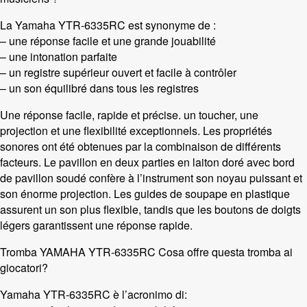
La Yamaha YTR-6335RC est synonyme de :
– une réponse facile et une grande jouabilité
– une intonation parfaite
– un registre supérieur ouvert et facile à contrôler
– un son équilibré dans tous les registres
Une réponse facile, rapide et précise. un toucher, une
projection et une flexibilité exceptionnels. Les propriétés
sonores ont été obtenues par la combinaison de différents
facteurs. Le pavillon en deux parties en laiton doré avec bord
de pavillon soudé confère à l’instrument son noyau puissant et
son énorme projection. Les guides de soupape en plastique
assurent un son plus flexible, tandis que les boutons de doigts
légers garantissent une réponse rapide.
Tromba YAMAHA YTR-6335RC Cosa offre questa tromba ai
giocatori?
Yamaha YTR-6335RC è l’acronimo di: