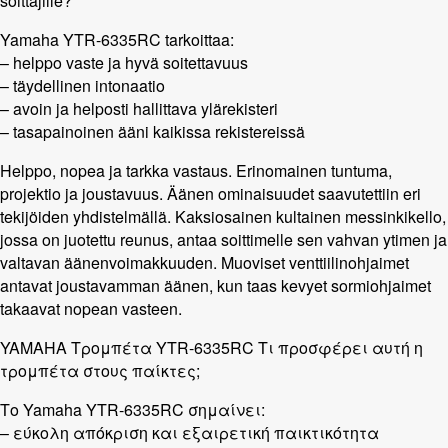
soittajille?
Yamaha YTR-6335RC tarkoittaa:
– helppo vaste ja hyvä soitettavuus
– täydellinen intonaatio
– avoin ja helposti hallittava ylärekisteri
– tasapainoinen ääni kaikissa rekistereissä
Helppo, nopea ja tarkka vastaus. Erinomainen tuntuma,
projektio ja joustavuus. Äänen ominaisuudet saavutettiin eri
tekijöiden yhdistelmällä. Kaksiosainen kultainen messinkikello,
jossa on juotettu reunus, antaa soittimelle sen vahvan ytimen ja
valtavan äänenvoimakkuuden. Muoviset venttiilinohjaimet
antavat joustavamman äänen, kun taas kevyet sormiohjaimet
takaavat nopean vasteen.
YAMAHA Τρομπέτα YTR-6335RC Τι προσφέρει αυτή η
τρομπέτα στους παίκτες;
Το Yamaha YTR-6335RC σημαίνει:
– εύκολη απόκριση και εξαιρετική παικτικότητα