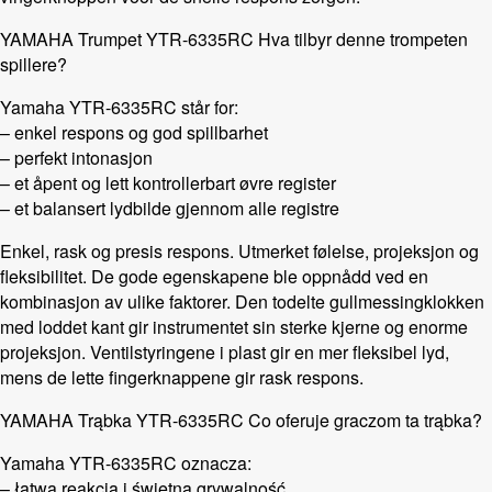
YAMAHA Trumpet YTR-6335RC Hva tilbyr denne trompeten
spillere?
Yamaha YTR-6335RC står for:
– enkel respons og god spillbarhet
– perfekt intonasjon
– et åpent og lett kontrollerbart øvre register
– et balansert lydbilde gjennom alle registre
Enkel, rask og presis respons. Utmerket følelse, projeksjon og
fleksibilitet. De gode egenskapene ble oppnådd ved en
kombinasjon av ulike faktorer. Den todelte gullmessingklokken
med loddet kant gir instrumentet sin sterke kjerne og enorme
projeksjon. Ventilstyringene i plast gir en mer fleksibel lyd,
mens de lette fingerknappene gir rask respons.
YAMAHA Trąbka YTR-6335RC Co oferuje graczom ta trąbka?
Yamaha YTR-6335RC oznacza:
– łatwa reakcja i świetna grywalność