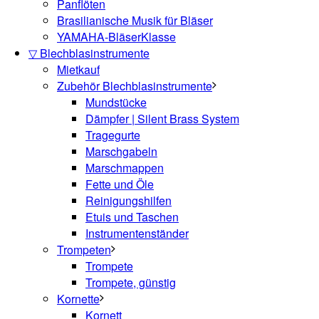
Panflöten
Brasilianische Musik für Bläser
YAMAHA-BläserKlasse
▽ Blechblasinstrumente
Mietkauf
Zubehör Blechblasinstrumente
Mundstücke
Dämpfer | Silent Brass System
Tragegurte
Marschgabeln
Marschmappen
Fette und Öle
Reinigungshilfen
Etuis und Taschen
Instrumentenständer
Trompeten
Trompete
Trompete, günstig
Kornette
Kornett