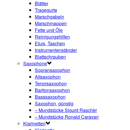
Blätter
Tragegurte
Marschgabeln
Marschmappen
Fette und Öle
Reinigungshilfen
Etuis, Taschen
Instrumentenständer
Blattschrauben
Saxophone
Sopransaxophon
Altsaxophon
Tenorsaxophon
Baritonsaxophon
Basssaxophon
Saxophon, günstig
– Mundstücke Sigurd Raschèr
– Mundstücke Ronald Caravan
Klarinetten