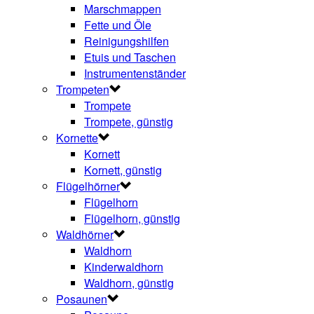
Marschmappen
Fette und Öle
Reinigungshilfen
Etuis und Taschen
Instrumentenständer
Trompeten
Trompete
Trompete, günstig
Kornette
Kornett
Kornett, günstig
Flügelhörner
Flügelhorn
Flügelhorn, günstig
Waldhörner
Waldhorn
Kinderwaldhorn
Waldhorn, günstig
Posaunen