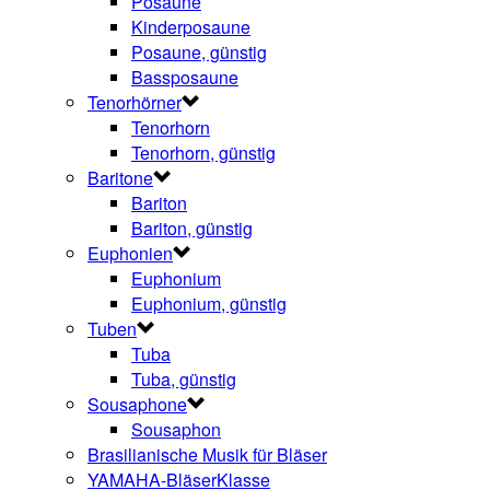
Posaune
Kinderposaune
Posaune, günstig
Bassposaune
Tenorhörner
Tenorhorn
Tenorhorn, günstig
Baritone
Bariton
Bariton, günstig
Euphonien
Euphonium
Euphonium, günstig
Tuben
Tuba
Tuba, günstig
Sousaphone
Sousaphon
Brasilianische Musik für Bläser
YAMAHA-BläserKlasse