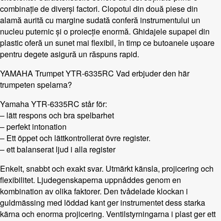
combinație de diverși factori. Clopotul din două piese din
alamă aurită cu margine sudată conferă instrumentului un
nucleu puternic și o proiecție enormă. Ghidajele supapei din
plastic oferă un sunet mai flexibil, în timp ce butoanele ușoare
pentru degete asigură un răspuns rapid.
YAMAHA Trumpet YTR-6335RC Vad erbjuder den här
trumpeten spelarna?
Yamaha YTR-6335RC står för:
– lätt respons och bra spelbarhet
– perfekt intonation
– Ett öppet och lättkontrollerat övre register.
– ett balanserat ljud i alla register
Enkelt, snabbt och exakt svar. Utmärkt känsla, projicering och
flexibilitet. Ljudegenskaperna uppnåddes genom en
kombination av olika faktorer. Den tvådelade klockan i
guldmässing med löddad kant ger instrumentet dess starka
kärna och enorma projicering. Ventilstyrningarna i plast ger ett