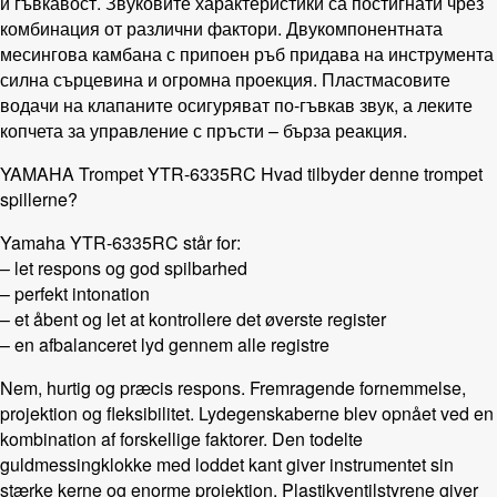
и гъвкавост. Звуковите характеристики са постигнати чрез
комбинация от различни фактори. Двукомпонентната
месингова камбана с припоен ръб придава на инструмента
силна сърцевина и огромна проекция. Пластмасовите
водачи на клапаните осигуряват по-гъвкав звук, а леките
копчета за управление с пръсти – бърза реакция.
YAMAHA Trompet YTR-6335RC Hvad tilbyder denne trompet
spillerne?
Yamaha YTR-6335RC står for:
– let respons og god spilbarhed
– perfekt intonation
– et åbent og let at kontrollere det øverste register
– en afbalanceret lyd gennem alle registre
Nem, hurtig og præcis respons. Fremragende fornemmelse,
projektion og fleksibilitet. Lydegenskaberne blev opnået ved en
kombination af forskellige faktorer. Den todelte
guldmessingklokke med loddet kant giver instrumentet sin
stærke kerne og enorme projektion. Plastikventilstyrene giver