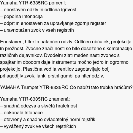
Yamaha YTR-6335RC pomeni:
– enostaven odziv in odlična igrivost
– popolna intonacija
– odprt in enostaven za upravljanje zgornji register
– uravnotežen zvok v vseh registrih
Enostaven, hiter in natančen odziv. Odličen občutek, projekcija
in prožnost. Zvočne značilnosti so bile dosežene s kombinacijo
različnih dejavnikov. Dvodelni zlati medeninasti zvonec s
spajkanim obodom daje instrumentu močno jedro in ogromno
projekcijo. Plastična vodila ventilov zagotavljajo bolj
prilagodljiv zvok, lahki prstni gumbi pa hiter odziv.
YAMAHA Trumpet YTR-6335RC Co nabízí tato trubka hráčům?
Yamaha YTR-6335RC znamená:
– snadná odezva a skvělá hratelnost
– dokonalá intonace
– otevřený a snadno ovladatelný horní rejstřík
– vyvážený zvuk ve všech rejstřících