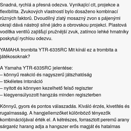
Snadná, rychlá a přesná odezva. Vynikající cit, projekce a
flexibilita. Zvukových vlastností bylo dosaženo kombinací
různých faktorů. Dvoudílný zlatý mosazný zvon s pájenými
okraji dává nástroji silné jádro a obrovskou projekci. Plastová
vodítka ventilů zajišťují pružnější zvuk, zatímco lehké hmatníky
poskytují rychlou odezvu.
YAMAHA trombita YTR-6335RC Mit kínál ez a trombita a
játékosoknak?
A Yamaha YTR-6335RC jelentése:
– könnyű reakció és nagyszerű játszhatóság
– tökéletes intonáció
– nyitott és könnyen kezelhető felső regiszter
– kiegyensúlyozott hangzás minden regiszterben
Könnyű, gyors és pontos válaszadás. Kiváló érzés, kivetítés és
rugalmasság. A hangjellemzőket különböző tényezők
kombinációjával érték el. A kétrészes, forrasztott peremű arany
sárgaréz harang adja a hangszer erős magját és hatalmas