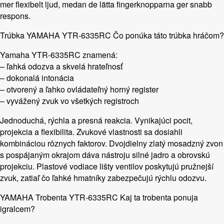
mer flexibelt ljud, medan de lätta fingerknopparna ger snabb
respons.
Trúbka YAMAHA YTR-6335RC Čo ponúka táto trúbka hráčom?
Yamaha YTR-6335RC znamená:
– ľahká odozva a skvelá hrateľnosť
– dokonalá intonácia
– otvorený a ľahko ovládateľný horný register
– vyvážený zvuk vo všetkých registroch
Jednoduchá, rýchla a presná reakcia. Vynikajúci pocit,
projekcia a flexibilita. Zvukové vlastnosti sa dosiahli
kombináciou rôznych faktorov. Dvojdielny zlatý mosadzný zvon
s pospájaným okrajom dáva nástroju silné jadro a obrovskú
projekciu. Plastové vodiace lišty ventilov poskytujú pružnejší
zvuk, zatiaľ čo ľahké hmatníky zabezpečujú rýchlu odozvu.
YAMAHA Trobenta YTR-6335RC Kaj ta trobenta ponuja
igralcem?