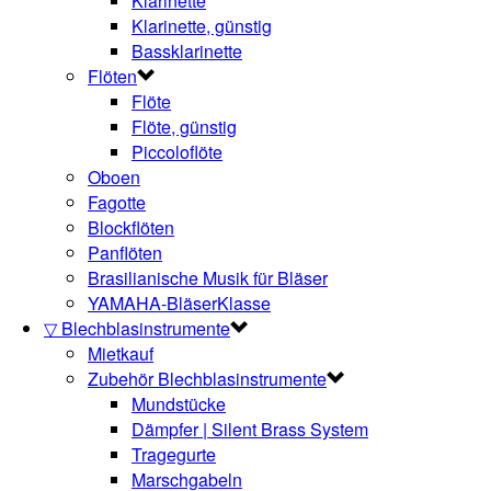
Klarinette
Klarinette, günstig
Bassklarinette
Flöten
Flöte
Flöte, günstig
Piccoloflöte
Oboen
Fagotte
Blockflöten
Panflöten
Brasilianische Musik für Bläser
YAMAHA-BläserKlasse
▽ Blechblasinstrumente
Mietkauf
Zubehör Blechblasinstrumente
Mundstücke
Dämpfer | Silent Brass System
Tragegurte
Marschgabeln