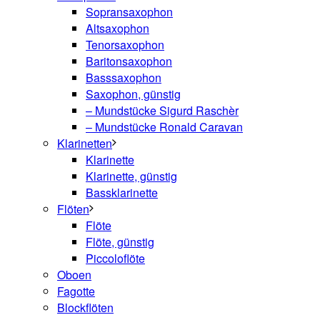
Sopransaxophon
Altsaxophon
Tenorsaxophon
Baritonsaxophon
Basssaxophon
Saxophon, günstig
– Mundstücke Sigurd Raschèr
– Mundstücke Ronald Caravan
Klarinetten
Klarinette
Klarinette, günstig
Bassklarinette
Flöten
Flöte
Flöte, günstig
Piccoloflöte
Oboen
Fagotte
Blockflöten