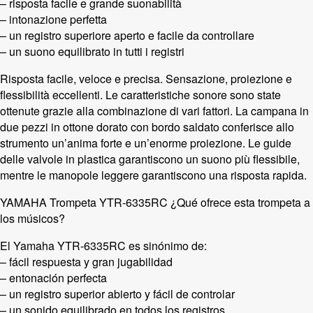
– risposta facile e grande suonabilità
– intonazione perfetta
– un registro superiore aperto e facile da controllare
– un suono equilibrato in tutti i registri
Risposta facile, veloce e precisa. Sensazione, proiezione e
flessibilità eccellenti. Le caratteristiche sonore sono state
ottenute grazie alla combinazione di vari fattori. La campana in
due pezzi in ottone dorato con bordo saldato conferisce allo
strumento un’anima forte e un’enorme proiezione. Le guide
delle valvole in plastica garantiscono un suono più flessibile,
mentre le manopole leggere garantiscono una risposta rapida.
YAMAHA Trompeta YTR-6335RC ¿Qué ofrece esta trompeta a
los músicos?
El Yamaha YTR-6335RC es sinónimo de:
– fácil respuesta y gran jugabilidad
– entonación perfecta
– un registro superior abierto y fácil de controlar
– un sonido equilibrado en todos los registros