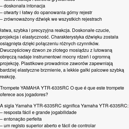
– doskonała intonacja
– otwarty i łatwy do opanowania górny rejestr
– zrównoważony dźwięk we wszystkich rejestrach
łatwa, szybka i precyzyjna reakcja. Doskonałe czucie,
projekcja i elastyczność. Charakterystyka dźwięku została
osiągnięta dzięki połączeniu różnych czynników.
Dwuczęściowy dzwon ze złotego mosiądzu z lutowaną
obręczą nadaje instrumentowi mocny rdzeń i ogromną
projekcję. Plastikowe prowadnice zaworów zapewniają
bardziej elastyczne brzmienie, a lekkie gałki palcowe szybką
reakcję.
Trompete YAMAHA YTR-6335RC O que é que este trompete
oferece aos jogadores?
A sigla Yamaha YTR-6335RC significa Yamaha YTR-6335RC:
– resposta fácil e grande jogabilidade
– entonação perfeita
– um registo superior aberto e fácil de controlar