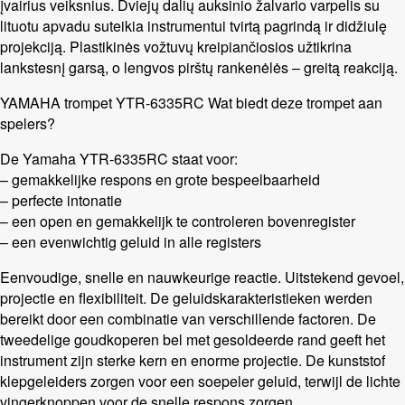
įvairius veiksnius. Dviejų dalių auksinio žalvario varpelis su
lituotu apvadu suteikia instrumentui tvirtą pagrindą ir didžiulę
projekciją. Plastikinės vožtuvų kreipiančiosios užtikrina
lankstesnį garsą, o lengvos pirštų rankenėlės – greitą reakciją.
YAMAHA trompet YTR-6335RC Wat biedt deze trompet aan
spelers?
De Yamaha YTR-6335RC staat voor:
– gemakkelijke respons en grote bespeelbaarheid
– perfecte intonatie
– een open en gemakkelijk te controleren bovenregister
– een evenwichtig geluid in alle registers
Eenvoudige, snelle en nauwkeurige reactie. Uitstekend gevoel,
projectie en flexibiliteit. De geluidskarakteristieken werden
bereikt door een combinatie van verschillende factoren. De
tweedelige goudkoperen bel met gesoldeerde rand geeft het
instrument zijn sterke kern en enorme projectie. De kunststof
klepgeleiders zorgen voor een soepeler geluid, terwijl de lichte
vingerknoppen voor de snelle respons zorgen.