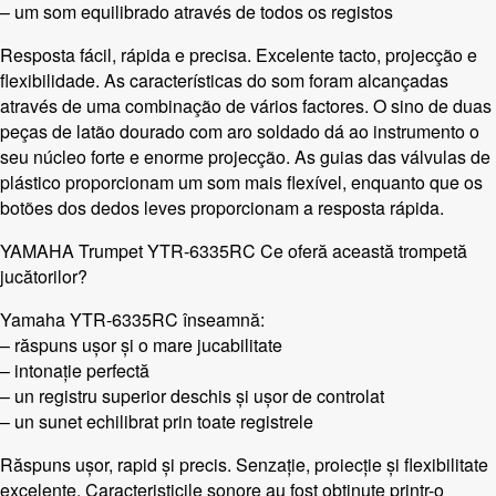
– um som equilibrado através de todos os registos
Resposta fácil, rápida e precisa. Excelente tacto, projecção e
flexibilidade. As características do som foram alcançadas
através de uma combinação de vários factores. O sino de duas
peças de latão dourado com aro soldado dá ao instrumento o
seu núcleo forte e enorme projecção. As guias das válvulas de
plástico proporcionam um som mais flexível, enquanto que os
botões dos dedos leves proporcionam a resposta rápida.
YAMAHA Trumpet YTR-6335RC Ce oferă această trompetă
jucătorilor?
Yamaha YTR-6335RC înseamnă:
– răspuns ușor și o mare jucabilitate
– intonație perfectă
– un registru superior deschis și ușor de controlat
– un sunet echilibrat prin toate registrele
Răspuns ușor, rapid și precis. Senzație, proiecție și flexibilitate
excelente. Caracteristicile sonore au fost obținute printr-o