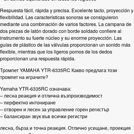
Respuesta fácil, rápida y precisa. Excelente tacto, proyección y
flexibilidad. Las características sonoras se consiguieron
mediante una combinación de varios factores. La campana de
dos piezas de latón dorado con borde soldado confiere al
instrumento su fuerte núcleo y su enorme proyección. Las
guías de plástico de las válvulas proporcionan un sonido más
flexible, mientras que los ligeros pomos de los dedos
proporcionan una respuesta rápida.
Тромпет YAMAHA YTR-6335RC Какво предлага този
тромпет на играчите?
Yamaha YTR-6335RC означава:
– лесна реакция и отлична възпроизводимост
– перфектно интониране
– отворен и лесен за управление горен регистър
– балансиран звук във всички регистри
лесна, бърза и точна реакция. Отлично усещане, проекция