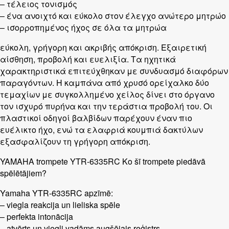
– τέλειος τονισμός
– ένα ανοιχτό και εύκολο στον έλεγχο ανώτερο μητρώο
– ισορροπημένος ήχος σε όλα τα μητρώα
εύκολη, γρήγορη και ακριβής απόκριση. Εξαιρετική
αίσθηση, προβολή και ευελιξία. Τα ηχητικά
χαρακτηριστικά επιτεύχθηκαν με συνδυασμό διαφόρων
παραγόντων. Η καμπάνα από χρυσό ορείχαλκο δύο
τεμαχίων με συγκολλημένο χείλος δίνει στο όργανο
τον ισχυρό πυρήνα και την τεράστια προβολή του. Οι
πλαστικοί οδηγοί βαλβίδων παρέχουν έναν πιο
ευέλικτο ήχο, ενώ τα ελαφριά κουμπιά δακτύλων
εξασφαλίζουν τη γρήγορη απόκριση.
YAMAHA trompete YTR-6335RC Ko šī trompete piedāvā
spēlētājiem?
Yamaha YTR-6335RC apzīmē:
– viegla reakcija un lieliska spēle
– perfekta intonācija
– atvērts un viegli vadāms augšējais reģistrs