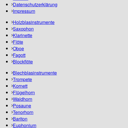
Datenschutzerklärung
Impressum
Holzblasinstrumente
Saxophon
Klarinette
Flöte
Oboe
Fagott
Blockflöte
Blechblasinstrumente
Trompete
Kornett
Flügelhorn
Waldhorn
Posaune
Tenorhorn
Bariton
Euphonium