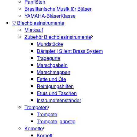
Panflöten
Brasilianische Musik für Bläser
YAMAHA-BläserKlasse
▽ Blechblasinstrumente
Mietkauf
Zubehör Blechblasinstrumente
Mundstücke
Dämpfer | Silent Brass System
Tragegurte
Marschgabeln
Marschmappen
Fette und Öle
Reinigungshilfen
Etuis und Taschen
Instrumentenständer
Trompeten
Trompete
Trompete, günstig
Kornette
Kornett