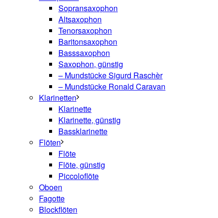
Sopransaxophon
Altsaxophon
Tenorsaxophon
Baritonsaxophon
Basssaxophon
Saxophon, günstig
– Mundstücke Sigurd Raschèr
– Mundstücke Ronald Caravan
Klarinetten
Klarinette
Klarinette, günstig
Bassklarinette
Flöten
Flöte
Flöte, günstig
Piccoloflöte
Oboen
Fagotte
Blockflöten