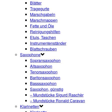
Blätter
Tragegurte
Marschgabeln
Marschmappen
Fette und Öle
Reinigungshilfen
Etuis, Taschen
Instrumentenständer
Blattschrauben
Saxophone
Sopransaxophon
Altsaxophon
Tenorsaxophon
Baritonsaxophon
Basssaxophon
Saxophon, günstig
– Mundstücke Sigurd Raschèr
– Mundstücke Ronald Caravan
Klarinetten