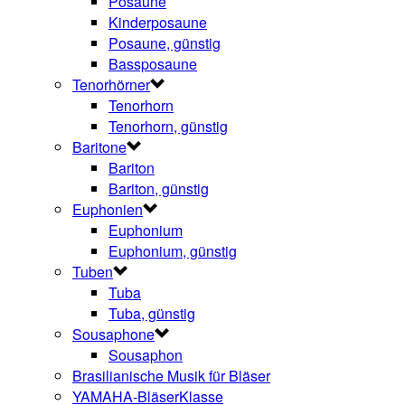
Posaune
Kinderposaune
Posaune, günstig
Bassposaune
Tenorhörner
Tenorhorn
Tenorhorn, günstig
Baritone
Bariton
Bariton, günstig
Euphonien
Euphonium
Euphonium, günstig
Tuben
Tuba
Tuba, günstig
Sousaphone
Sousaphon
Brasilianische Musik für Bläser
YAMAHA-BläserKlasse