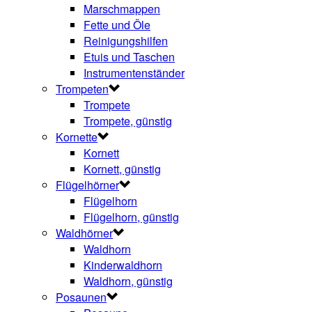
Marschmappen
Fette und Öle
Reinigungshilfen
Etuis und Taschen
Instrumentenständer
Trompeten
Trompete
Trompete, günstig
Kornette
Kornett
Kornett, günstig
Flügelhörner
Flügelhorn
Flügelhorn, günstig
Waldhörner
Waldhorn
Kinderwaldhorn
Waldhorn, günstig
Posaunen