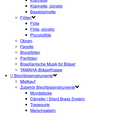
Klarinette
Klarinette, günstig
Bassklarinette
Flöten
Flöte
Flöte, günstig
Piccoloflöte
Oboen
Fagotte
Blockflöten
Panflöten
Brasilianische Musik für Bläser
YAMAHA-BläserKlasse
▽ Blechblasinstrumente
Mietkauf
Zubehör Blechblasinstrumente
Mundstücke
Dämpfer | Silent Brass System
Tragegurte
Marschgabeln