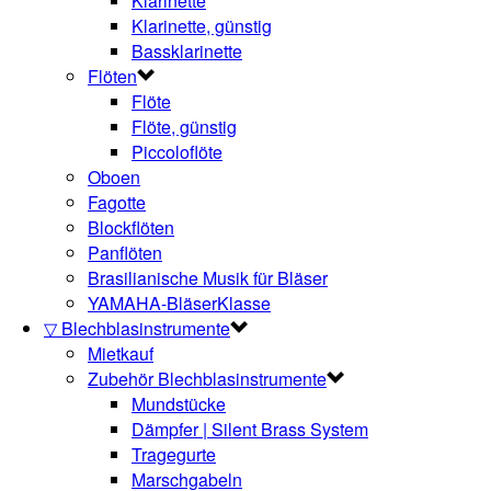
Klarinette
Klarinette, günstig
Bassklarinette
Flöten
Flöte
Flöte, günstig
Piccoloflöte
Oboen
Fagotte
Blockflöten
Panflöten
Brasilianische Musik für Bläser
YAMAHA-BläserKlasse
▽ Blechblasinstrumente
Mietkauf
Zubehör Blechblasinstrumente
Mundstücke
Dämpfer | Silent Brass System
Tragegurte
Marschgabeln