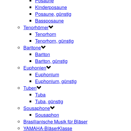
Posaune
Kinderposaune
Posaune, günstig
Bassposaune
Tenorhörner
Tenorhorn
Tenorhorn, günstig
Baritone
Bariton
Bariton, günstig
Euphonien
Euphonium
Euphonium, günstig
Tuben
Tuba
Tuba, günstig
Sousaphone
Sousaphon
Brasilianische Musik für Bläser
YAMAHA-BläserKlasse