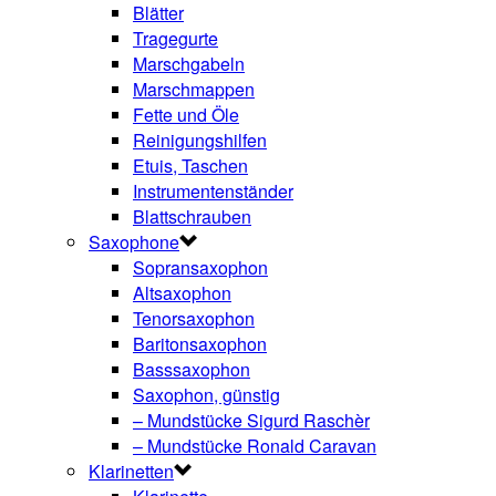
Blätter
Tragegurte
Marschgabeln
Marschmappen
Fette und Öle
Reinigungshilfen
Etuis, Taschen
Instrumentenständer
Blattschrauben
Saxophone
Sopransaxophon
Altsaxophon
Tenorsaxophon
Baritonsaxophon
Basssaxophon
Saxophon, günstig
– Mundstücke Sigurd Raschèr
– Mundstücke Ronald Caravan
Klarinetten