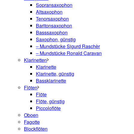
Sopransaxophon
Altsaxophon
Tenorsaxophon
Baritonsaxophon
Basssaxophon
Saxophon, günstig
– Mundstücke Sigurd Raschèr
– Mundstücke Ronald Caravan
Klarinetten
Klarinette
Klarinette, günstig
Bassklarinette
Flöten
Flöte
Flöte, günstig
Piccoloflöte
Oboen
Fagotte
Blockflöten