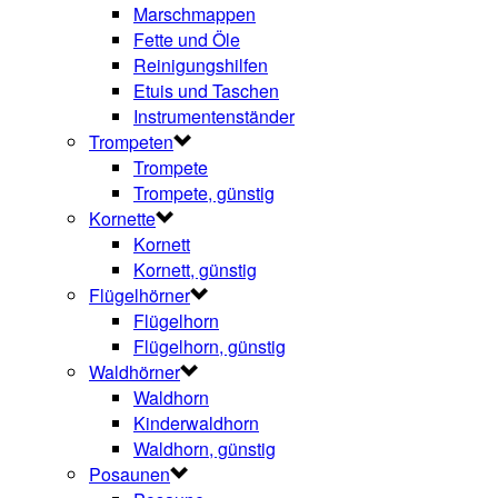
Marschmappen
Fette und Öle
Reinigungshilfen
Etuis und Taschen
Instrumentenständer
Trompeten
Trompete
Trompete, günstig
Kornette
Kornett
Kornett, günstig
Flügelhörner
Flügelhorn
Flügelhorn, günstig
Waldhörner
Waldhorn
Kinderwaldhorn
Waldhorn, günstig
Posaunen