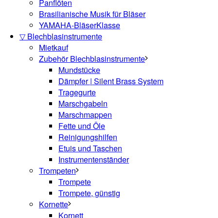
Panflöten
Brasilianische Musik für Bläser
YAMAHA-BläserKlasse
▽ Blechblasinstrumente
Mietkauf
Zubehör Blechblasinstrumente
Mundstücke
Dämpfer | Silent Brass System
Tragegurte
Marschgabeln
Marschmappen
Fette und Öle
Reinigungshilfen
Etuis und Taschen
Instrumentenständer
Trompeten
Trompete
Trompete, günstig
Kornette
Kornett