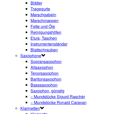
Blätter
Tragegurte
Marschgabeln
Marschmappen
Fette und Öle
Reinigungshilfen
Etuis, Taschen
Instrumentenständer
Blattschrauben
Saxophone
Sopransaxophon
Altsaxophon
Tenorsaxophon
Baritonsaxophon
Basssaxophon
Saxophon, günstig
– Mundstücke Sigurd Raschèr
– Mundstücke Ronald Caravan
Klarinetten