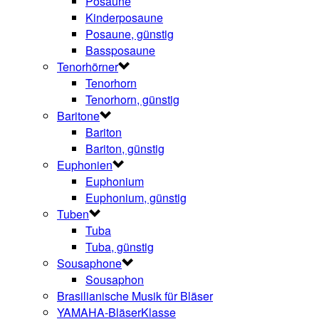
Posaune
Kinderposaune
Posaune, günstig
Bassposaune
Tenorhörner
Tenorhorn
Tenorhorn, günstig
Baritone
Bariton
Bariton, günstig
Euphonien
Euphonium
Euphonium, günstig
Tuben
Tuba
Tuba, günstig
Sousaphone
Sousaphon
Brasilianische Musik für Bläser
YAMAHA-BläserKlasse