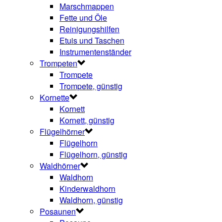
Marschmappen
Fette und Öle
Reinigungshilfen
Etuis und Taschen
Instrumentenständer
Trompeten
Trompete
Trompete, günstig
Kornette
Kornett
Kornett, günstig
Flügelhörner
Flügelhorn
Flügelhorn, günstig
Waldhörner
Waldhorn
Kinderwaldhorn
Waldhorn, günstig
Posaunen