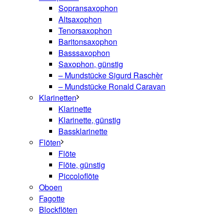
Sopransaxophon
Altsaxophon
Tenorsaxophon
Baritonsaxophon
Basssaxophon
Saxophon, günstig
– Mundstücke Sigurd Raschèr
– Mundstücke Ronald Caravan
Klarinetten
Klarinette
Klarinette, günstig
Bassklarinette
Flöten
Flöte
Flöte, günstig
Piccoloflöte
Oboen
Fagotte
Blockflöten