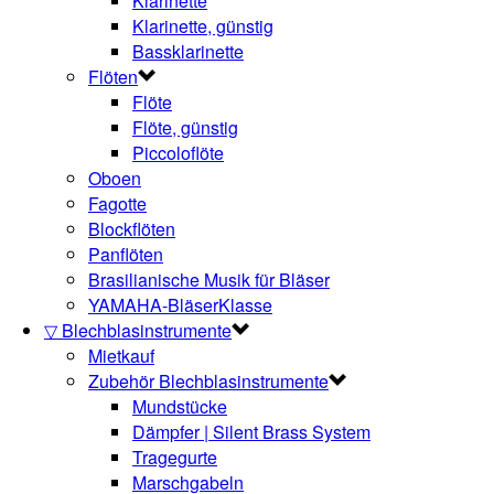
Klarinette
Klarinette, günstig
Bassklarinette
Flöten
Flöte
Flöte, günstig
Piccoloflöte
Oboen
Fagotte
Blockflöten
Panflöten
Brasilianische Musik für Bläser
YAMAHA-BläserKlasse
▽ Blechblasinstrumente
Mietkauf
Zubehör Blechblasinstrumente
Mundstücke
Dämpfer | Silent Brass System
Tragegurte
Marschgabeln