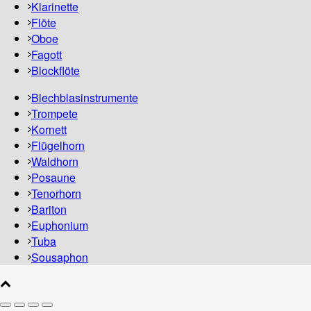
Klarinette
Flöte
Oboe
Fagott
Blockflöte
Blechblasinstrumente
Trompete
Kornett
Flügelhorn
Waldhorn
Posaune
Tenorhorn
Bariton
Euphonium
Tuba
Sousaphon