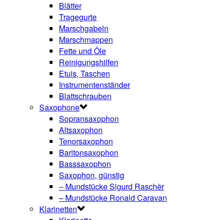
Blätter
Tragegurte
Marschgabeln
Marschmappen
Fette und Öle
Reinigungshilfen
Etuis, Taschen
Instrumentenständer
Blattschrauben
Saxophone
Sopransaxophon
Altsaxophon
Tenorsaxophon
Baritonsaxophon
Basssaxophon
Saxophon, günstig
– Mundstücke Sigurd Raschèr
– Mundstücke Ronald Caravan
Klarinetten