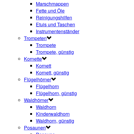
Marschmappen
Fette und Öle
Reinigungshilfen
Etuis und Taschen
Instrumentenständer
Trompeten
Trompete
Trompete, günstig
Kornette
Kornett
Kornett, günstig
Flügelhörner
Flügelhorn
Flügelhorn, günstig
Waldhörner
Waldhorn
Kinderwaldhorn
Waldhorn, günstig
Posaunen