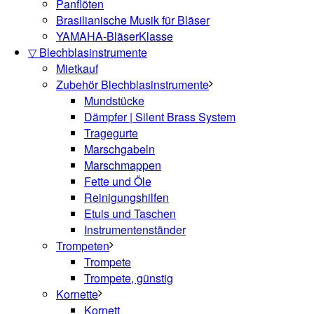
Panflöten
Brasilianische Musik für Bläser
YAMAHA-BläserKlasse
▽ Blechblasinstrumente
Mietkauf
Zubehör Blechblasinstrumente
Mundstücke
Dämpfer | Silent Brass System
Tragegurte
Marschgabeln
Marschmappen
Fette und Öle
Reinigungshilfen
Etuis und Taschen
Instrumentenständer
Trompeten
Trompete
Trompete, günstig
Kornette
Kornett