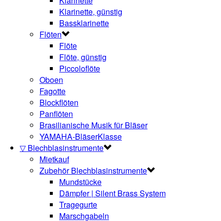
Klarinette
Klarinette, günstig
Bassklarinette
Flöten
Flöte
Flöte, günstig
Piccoloflöte
Oboen
Fagotte
Blockflöten
Panflöten
Brasilianische Musik für Bläser
YAMAHA-BläserKlasse
▽ Blechblasinstrumente
Mietkauf
Zubehör Blechblasinstrumente
Mundstücke
Dämpfer | Silent Brass System
Tragegurte
Marschgabeln