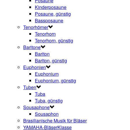
Posaune
Kinderposaune
Posaune, günstig
Bassposaune
Tenorhörner
Tenorhorn
Tenorhorn, günstig
Baritone
Bariton
Bariton, günstig
Euphonien
Euphonium
Euphonium, günstig
Tuben
Tuba
Tuba, günstig
Sousaphone
Sousaphon
Brasilianische Musik für Bläser
YAMAHA-BläserKlasse