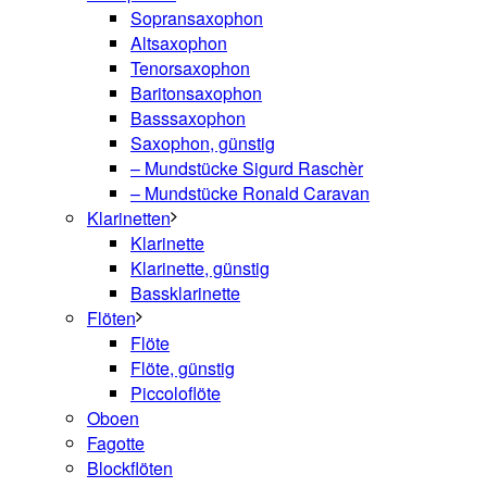
Sopransaxophon
Altsaxophon
Tenorsaxophon
Baritonsaxophon
Basssaxophon
Saxophon, günstig
– Mundstücke Sigurd Raschèr
– Mundstücke Ronald Caravan
Klarinetten
Klarinette
Klarinette, günstig
Bassklarinette
Flöten
Flöte
Flöte, günstig
Piccoloflöte
Oboen
Fagotte
Blockflöten