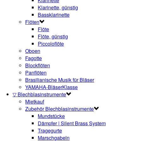
Klarinette
Klarinette, günstig
Bassklarinette
Flöten
Flöte
Flöte, günstig
Piccoloflöte
Oboen
Fagotte
Blockflöten
Panflöten
Brasilianische Musik für Bläser
YAMAHA-BläserKlasse
▽ Blechblasinstrumente
Mietkauf
Zubehör Blechblasinstrumente
Mundstücke
Dämpfer | Silent Brass System
Tragegurte
Marschgabeln