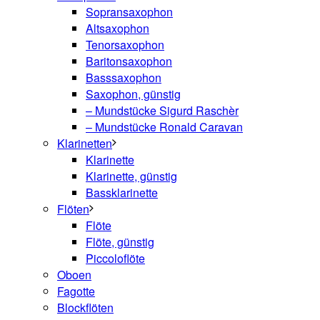
Sopransaxophon
Altsaxophon
Tenorsaxophon
Baritonsaxophon
Basssaxophon
Saxophon, günstig
– Mundstücke Sigurd Raschèr
– Mundstücke Ronald Caravan
Klarinetten
Klarinette
Klarinette, günstig
Bassklarinette
Flöten
Flöte
Flöte, günstig
Piccoloflöte
Oboen
Fagotte
Blockflöten