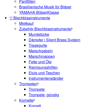
Panflöten
Brasilianische Musik für Bläser
YAMAHA-BläserKlasse
▽ Blechblasinstrumente
Mietkauf
Zubehör Blechblasinstrumente
Mundstücke
Dämpfer | Silent Brass System
Tragegurte
Marschgabeln
Marschmappen
Fette und Öle
Reinigungshilfen
Etuis und Taschen
Instrumentenständer
Trompeten
Trompete
Trompete, günstig
Kornette
Kornett