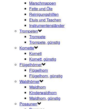
Marschmappen
Fette und Öle
Reinigungshilfen
Etuis und Taschen
Instrumentenständer
Trompeten
Trompete
Trompete, günstig
Kornette
Kornett
Kornett, günstig
Flügelhörner
Flügelhorn
Flügelhorn, günstig
Waldhörner
Waldhorn
Kinderwaldhorn
Waldhorn, günstig
Posaunen