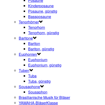
Posaune
Kinderposaune
Posaune, günstig
Bassposaune
Tenorhörner
Tenorhorn
Tenorhorn, günstig
Baritone
Bariton
Bariton, günstig
Euphonien
Euphonium
Euphonium, günstig
Tuben
Tuba
Tuba, günstig
Sousaphone
Sousaphon
Brasilianische Musik für Bläser
YAMAHA-BläserKlasse