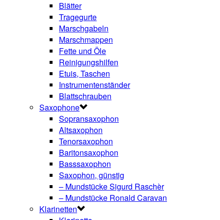
Blätter
Tragegurte
Marschgabeln
Marschmappen
Fette und Öle
Reinigungshilfen
Etuis, Taschen
Instrumentenständer
Blattschrauben
Saxophone
Sopransaxophon
Altsaxophon
Tenorsaxophon
Baritonsaxophon
Basssaxophon
Saxophon, günstig
– Mundstücke Sigurd Raschèr
– Mundstücke Ronald Caravan
Klarinetten