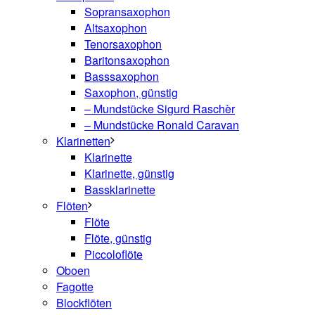
Sopransaxophon
Altsaxophon
Tenorsaxophon
Baritonsaxophon
Basssaxophon
Saxophon, günstig
– Mundstücke Sigurd Raschèr
– Mundstücke Ronald Caravan
Klarinetten
Klarinette
Klarinette, günstig
Bassklarinette
Flöten
Flöte
Flöte, günstig
Piccoloflöte
Oboen
Fagotte
Blockflöten