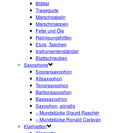
Blätter
Tragegurte
Marschgabeln
Marschmappen
Fette und Öle
Reinigungshilfen
Etuis, Taschen
Instrumentenständer
Blattschrauben
Saxophone
Sopransaxophon
Altsaxophon
Tenorsaxophon
Baritonsaxophon
Basssaxophon
Saxophon, günstig
– Mundstücke Sigurd Raschèr
– Mundstücke Ronald Caravan
Klarinetten