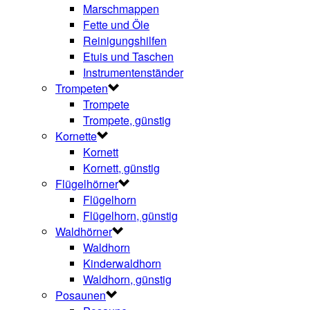
Marschmappen
Fette und Öle
Reinigungshilfen
Etuis und Taschen
Instrumentenständer
Trompeten
Trompete
Trompete, günstig
Kornette
Kornett
Kornett, günstig
Flügelhörner
Flügelhorn
Flügelhorn, günstig
Waldhörner
Waldhorn
Kinderwaldhorn
Waldhorn, günstig
Posaunen