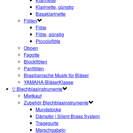
Klarinette
Klarinette, günstig
Bassklarinette
Flöten
Flöte
Flöte, günstig
Piccoloflöte
Oboen
Fagotte
Blockflöten
Panflöten
Brasilianische Musik für Bläser
YAMAHA-BläserKlasse
▽ Blechblasinstrumente
Mietkauf
Zubehör Blechblasinstrumente
Mundstücke
Dämpfer | Silent Brass System
Tragegurte
Marschgabeln