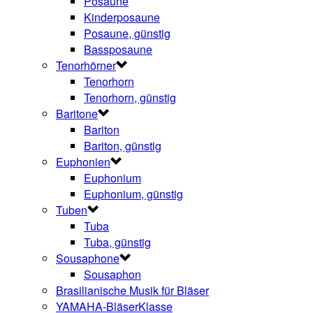
Posaune
Kinderposaune
Posaune, günstig
Bassposaune
Tenorhörner
Tenorhorn
Tenorhorn, günstig
Baritone
Bariton
Bariton, günstig
Euphonien
Euphonium
Euphonium, günstig
Tuben
Tuba
Tuba, günstig
Sousaphone
Sousaphon
Brasilianische Musik für Bläser
YAMAHA-BläserKlasse