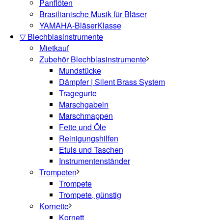
Panflöten
Brasilianische Musik für Bläser
YAMAHA-BläserKlasse
▽ Blechblasinstrumente
Mietkauf
Zubehör Blechblasinstrumente
Mundstücke
Dämpfer | Silent Brass System
Tragegurte
Marschgabeln
Marschmappen
Fette und Öle
Reinigungshilfen
Etuis und Taschen
Instrumentenständer
Trompeten
Trompete
Trompete, günstig
Kornette
Kornett