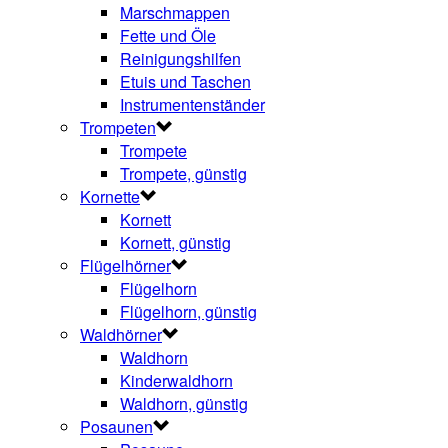
Marschmappen
Fette und Öle
Reinigungshilfen
Etuis und Taschen
Instrumentenständer
Trompeten
Trompete
Trompete, günstig
Kornette
Kornett
Kornett, günstig
Flügelhörner
Flügelhorn
Flügelhorn, günstig
Waldhörner
Waldhorn
Kinderwaldhorn
Waldhorn, günstig
Posaunen