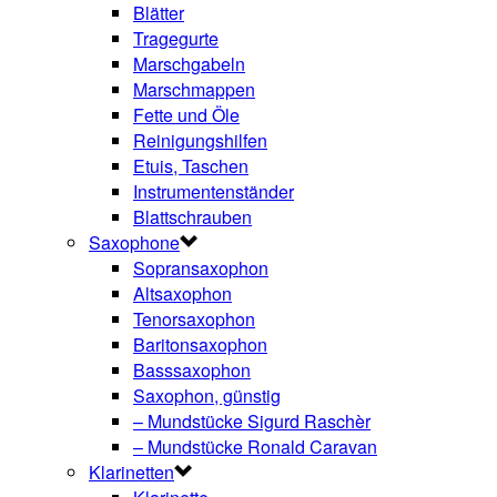
Blätter
Tragegurte
Marschgabeln
Marschmappen
Fette und Öle
Reinigungshilfen
Etuis, Taschen
Instrumentenständer
Blattschrauben
Saxophone
Sopransaxophon
Altsaxophon
Tenorsaxophon
Baritonsaxophon
Basssaxophon
Saxophon, günstig
– Mundstücke Sigurd Raschèr
– Mundstücke Ronald Caravan
Klarinetten