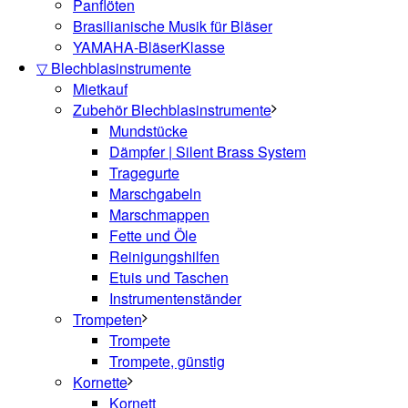
Panflöten
Brasilianische Musik für Bläser
YAMAHA-BläserKlasse
▽ Blechblasinstrumente
Mietkauf
Zubehör Blechblasinstrumente
Mundstücke
Dämpfer | Silent Brass System
Tragegurte
Marschgabeln
Marschmappen
Fette und Öle
Reinigungshilfen
Etuis und Taschen
Instrumentenständer
Trompeten
Trompete
Trompete, günstig
Kornette
Kornett