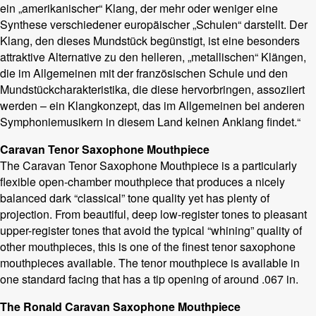
ein „amerikanischer“ Klang, der mehr oder weniger eine
Synthese verschiedener europäischer „Schulen“ darstellt. Der
Klang, den dieses Mundstück begünstigt, ist eine besonders
attraktive Alternative zu den helleren, „metallischen“ Klängen,
die im Allgemeinen mit der französischen Schule und den
Mundstückcharakteristika, die diese hervorbringen, assoziiert
werden – ein Klangkonzept, das im Allgemeinen bei anderen
Symphoniemusikern in diesem Land keinen Anklang findet.“
Caravan Tenor Saxophone Mouthpiece
The Caravan Tenor Saxophone Mouthpiece is a particularly
flexible open-chamber mouthpiece that produces a nicely
balanced dark “classical” tone quality yet has plenty of
projection. From beautiful, deep low-register tones to pleasant
upper-register tones that avoid the typical “whining” quality of
other mouthpieces, this is one of the finest tenor saxophone
mouthpieces available. The tenor mouthpiece is available in
one standard facing that has a tip opening of around .067 in.
The Ronald Caravan Saxophone Mouthpiece