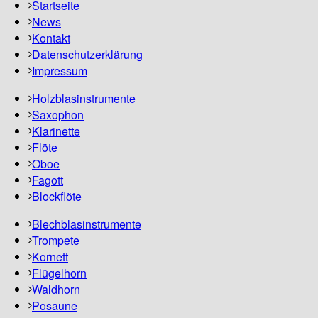
Startseite
News
Kontakt
Datenschutzerklärung
Impressum
Holzblasinstrumente
Saxophon
Klarinette
Flöte
Oboe
Fagott
Blockflöte
Blechblasinstrumente
Trompete
Kornett
Flügelhorn
Waldhorn
Posaune