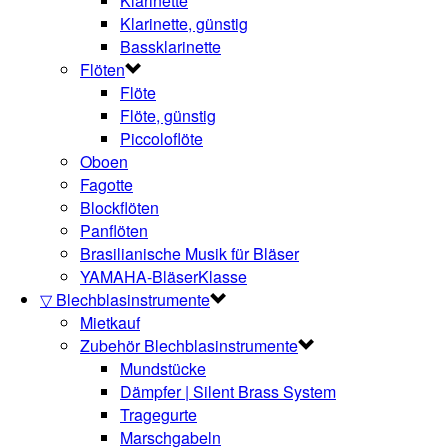
Klarinette
Klarinette, günstig
Bassklarinette
Flöten
Flöte
Flöte, günstig
Piccoloflöte
Oboen
Fagotte
Blockflöten
Panflöten
Brasilianische Musik für Bläser
YAMAHA-BläserKlasse
▽ Blechblasinstrumente
Mietkauf
Zubehör Blechblasinstrumente
Mundstücke
Dämpfer | Silent Brass System
Tragegurte
Marschgabeln