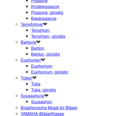
Posaune
Kinderposaune
Posaune, günstig
Bassposaune
Tenorhörner
Tenorhorn
Tenorhorn, günstig
Baritone
Bariton
Bariton, günstig
Euphonien
Euphonium
Euphonium, günstig
Tuben
Tuba
Tuba, günstig
Sousaphone
Sousaphon
Brasilianische Musik für Bläser
YAMAHA-BläserKlasse