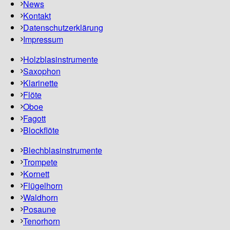
News
Kontakt
Datenschutzerklärung
Impressum
Holzblasinstrumente
Saxophon
Klarinette
Flöte
Oboe
Fagott
Blockflöte
Blechblasinstrumente
Trompete
Kornett
Flügelhorn
Waldhorn
Posaune
Tenorhorn