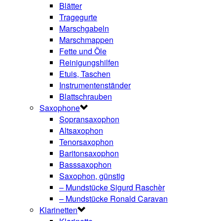
Blätter
Tragegurte
Marschgabeln
Marschmappen
Fette und Öle
Reinigungshilfen
Etuis, Taschen
Instrumentenständer
Blattschrauben
Saxophone
Sopransaxophon
Altsaxophon
Tenorsaxophon
Baritonsaxophon
Basssaxophon
Saxophon, günstig
– Mundstücke Sigurd Raschèr
– Mundstücke Ronald Caravan
Klarinetten