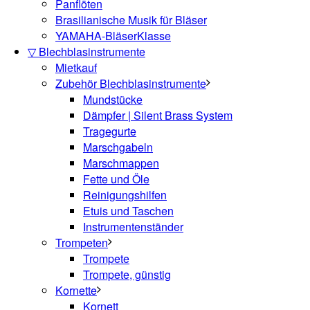
Panflöten
Brasilianische Musik für Bläser
YAMAHA-BläserKlasse
▽ Blechblasinstrumente
Mietkauf
Zubehör Blechblasinstrumente
Mundstücke
Dämpfer | Silent Brass System
Tragegurte
Marschgabeln
Marschmappen
Fette und Öle
Reinigungshilfen
Etuis und Taschen
Instrumentenständer
Trompeten
Trompete
Trompete, günstig
Kornette
Kornett