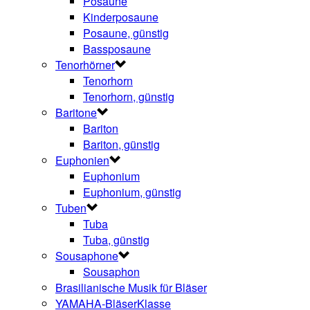
Posaune
Kinderposaune
Posaune, günstig
Bassposaune
Tenorhörner
Tenorhorn
Tenorhorn, günstig
Baritone
Bariton
Bariton, günstig
Euphonien
Euphonium
Euphonium, günstig
Tuben
Tuba
Tuba, günstig
Sousaphone
Sousaphon
Brasilianische Musik für Bläser
YAMAHA-BläserKlasse