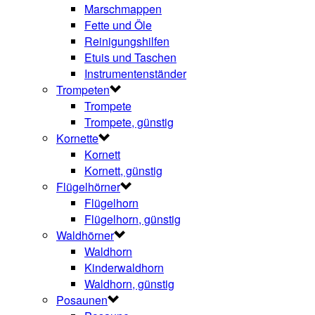
Marschmappen
Fette und Öle
Reinigungshilfen
Etuis und Taschen
Instrumentenständer
Trompeten
Trompete
Trompete, günstig
Kornette
Kornett
Kornett, günstig
Flügelhörner
Flügelhorn
Flügelhorn, günstig
Waldhörner
Waldhorn
Kinderwaldhorn
Waldhorn, günstig
Posaunen