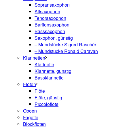
Sopransaxophon
Altsaxophon
Tenorsaxophon
Baritonsaxophon
Basssaxophon
Saxophon, günstig
– Mundstücke Sigurd Raschèr
– Mundstücke Ronald Caravan
Klarinetten
Klarinette
Klarinette, günstig
Bassklarinette
Flöten
Flöte
Flöte, günstig
Piccoloflöte
Oboen
Fagotte
Blockflöten