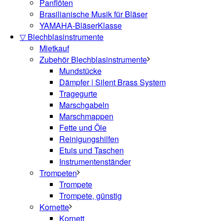
Panflöten
Brasilianische Musik für Bläser
YAMAHA-BläserKlasse
▽ Blechblasinstrumente
Mietkauf
Zubehör Blechblasinstrumente
Mundstücke
Dämpfer | Silent Brass System
Tragegurte
Marschgabeln
Marschmappen
Fette und Öle
Reinigungshilfen
Etuis und Taschen
Instrumentenständer
Trompeten
Trompete
Trompete, günstig
Kornette
Kornett