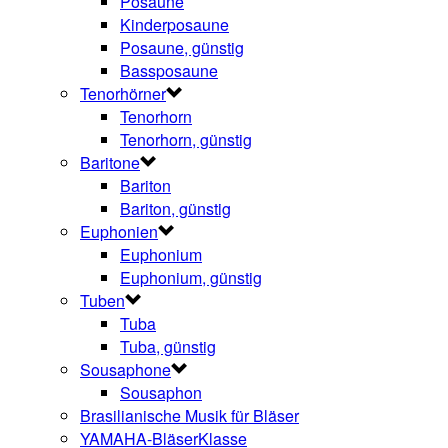
Posaune
Kinderposaune
Posaune, günstig
Bassposaune
Tenorhörner
Tenorhorn
Tenorhorn, günstig
Baritone
Bariton
Bariton, günstig
Euphonien
Euphonium
Euphonium, günstig
Tuben
Tuba
Tuba, günstig
Sousaphone
Sousaphon
Brasilianische Musik für Bläser
YAMAHA-BläserKlasse