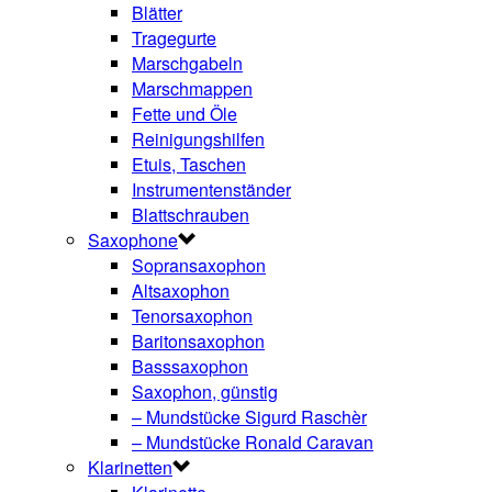
Blätter
Tragegurte
Marschgabeln
Marschmappen
Fette und Öle
Reinigungshilfen
Etuis, Taschen
Instrumentenständer
Blattschrauben
Saxophone
Sopransaxophon
Altsaxophon
Tenorsaxophon
Baritonsaxophon
Basssaxophon
Saxophon, günstig
– Mundstücke Sigurd Raschèr
– Mundstücke Ronald Caravan
Klarinetten