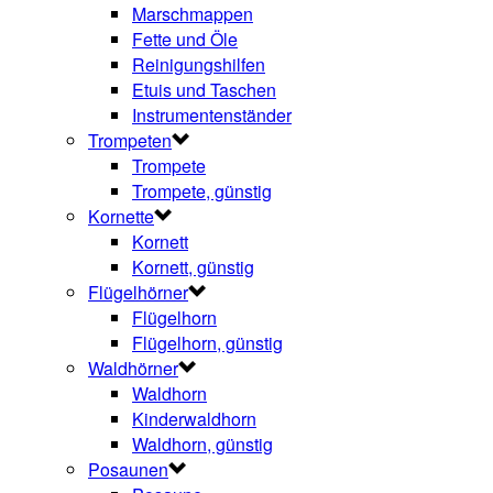
Marschmappen
Fette und Öle
Reinigungshilfen
Etuis und Taschen
Instrumentenständer
Trompeten
Trompete
Trompete, günstig
Kornette
Kornett
Kornett, günstig
Flügelhörner
Flügelhorn
Flügelhorn, günstig
Waldhörner
Waldhorn
Kinderwaldhorn
Waldhorn, günstig
Posaunen