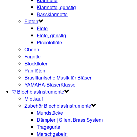
Klarinette
Klarinette, günstig
Bassklarinette
Flöten
Flöte
Flöte, günstig
Piccoloflöte
Oboen
Fagotte
Blockflöten
Panflöten
Brasilianische Musik für Bläser
YAMAHA-BläserKlasse
▽ Blechblasinstrumente
Mietkauf
Zubehör Blechblasinstrumente
Mundstücke
Dämpfer | Silent Brass System
Tragegurte
Marschgabeln