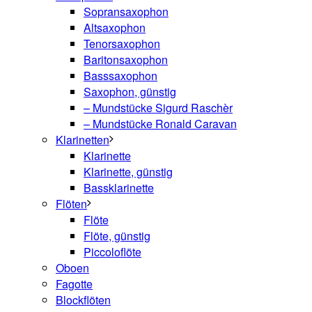
Sopransaxophon
Altsaxophon
Tenorsaxophon
Baritonsaxophon
Basssaxophon
Saxophon, günstig
– Mundstücke Sigurd Raschèr
– Mundstücke Ronald Caravan
Klarinetten
Klarinette
Klarinette, günstig
Bassklarinette
Flöten
Flöte
Flöte, günstig
Piccoloflöte
Oboen
Fagotte
Blockflöten