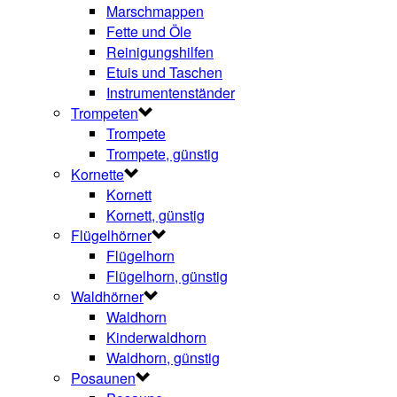
Marschmappen
Fette und Öle
Reinigungshilfen
Etuis und Taschen
Instrumentenständer
Trompeten
Trompete
Trompete, günstig
Kornette
Kornett
Kornett, günstig
Flügelhörner
Flügelhorn
Flügelhorn, günstig
Waldhörner
Waldhorn
Kinderwaldhorn
Waldhorn, günstig
Posaunen