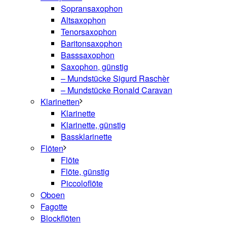
Sopransaxophon
Altsaxophon
Tenorsaxophon
Baritonsaxophon
Basssaxophon
Saxophon, günstig
– Mundstücke Sigurd Raschèr
– Mundstücke Ronald Caravan
Klarinetten
Klarinette
Klarinette, günstig
Bassklarinette
Flöten
Flöte
Flöte, günstig
Piccoloflöte
Oboen
Fagotte
Blockflöten