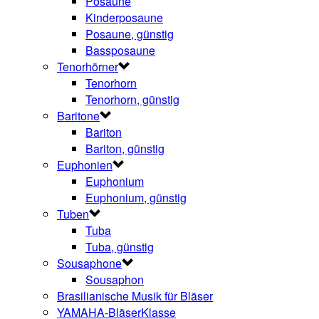
Posaune
Kinderposaune
Posaune, günstig
Bassposaune
Tenorhörner
Tenorhorn
Tenorhorn, günstig
Baritone
Bariton
Bariton, günstig
Euphonien
Euphonium
Euphonium, günstig
Tuben
Tuba
Tuba, günstig
Sousaphone
Sousaphon
Brasilianische Musik für Bläser
YAMAHA-BläserKlasse