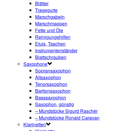
Blätter
Tragegurte
Marschgabeln
Marschmappen
Fette und Öle
Reinigungshilfen
Etuis, Taschen
Instrumentenständer
Blattschrauben
Saxophone
Sopransaxophon
Altsaxophon
Tenorsaxophon
Baritonsaxophon
Basssaxophon
Saxophon, günstig
– Mundstücke Sigurd Raschèr
– Mundstücke Ronald Caravan
Klarinetten