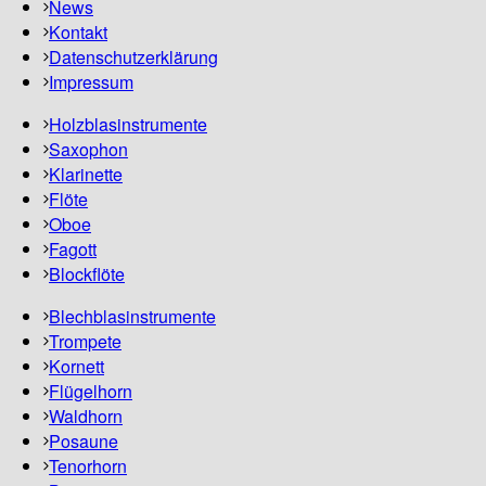
News
Kontakt
Datenschutzerklärung
Impressum
Holzblasinstrumente
Saxophon
Klarinette
Flöte
Oboe
Fagott
Blockflöte
Blechblasinstrumente
Trompete
Kornett
Flügelhorn
Waldhorn
Posaune
Tenorhorn