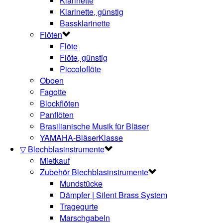
Klarinette
Klarinette, günstig
Bassklarinette
Flöten
Flöte
Flöte, günstig
Piccoloflöte
Oboen
Fagotte
Blockflöten
Panflöten
Brasilianische Musik für Bläser
YAMAHA-BläserKlasse
▽ Blechblasinstrumente
Mietkauf
Zubehör Blechblasinstrumente
Mundstücke
Dämpfer | Silent Brass System
Tragegurte
Marschgabeln