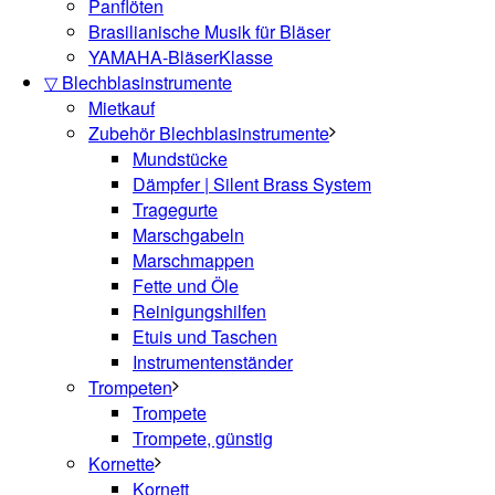
Panflöten
Brasilianische Musik für Bläser
YAMAHA-BläserKlasse
▽ Blechblasinstrumente
Mietkauf
Zubehör Blechblasinstrumente
Mundstücke
Dämpfer | Silent Brass System
Tragegurte
Marschgabeln
Marschmappen
Fette und Öle
Reinigungshilfen
Etuis und Taschen
Instrumentenständer
Trompeten
Trompete
Trompete, günstig
Kornette
Kornett