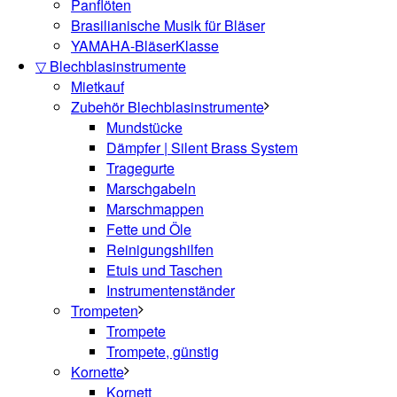
Panflöten
Brasilianische Musik für Bläser
YAMAHA-BläserKlasse
▽ Blechblasinstrumente
Mietkauf
Zubehör Blechblasinstrumente
Mundstücke
Dämpfer | Silent Brass System
Tragegurte
Marschgabeln
Marschmappen
Fette und Öle
Reinigungshilfen
Etuis und Taschen
Instrumentenständer
Trompeten
Trompete
Trompete, günstig
Kornette
Kornett