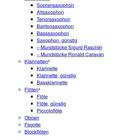
Sopransaxophon
Altsaxophon
Tenorsaxophon
Baritonsaxophon
Basssaxophon
Saxophon, günstig
– Mundstücke Sigurd Raschèr
– Mundstücke Ronald Caravan
Klarinetten
Klarinette
Klarinette, günstig
Bassklarinette
Flöten
Flöte
Flöte, günstig
Piccoloflöte
Oboen
Fagotte
Blockflöten