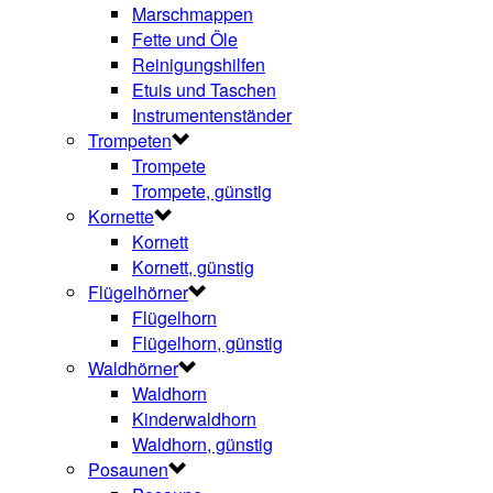
Marschmappen
Fette und Öle
Reinigungshilfen
Etuis und Taschen
Instrumentenständer
Trompeten
Trompete
Trompete, günstig
Kornette
Kornett
Kornett, günstig
Flügelhörner
Flügelhorn
Flügelhorn, günstig
Waldhörner
Waldhorn
Kinderwaldhorn
Waldhorn, günstig
Posaunen