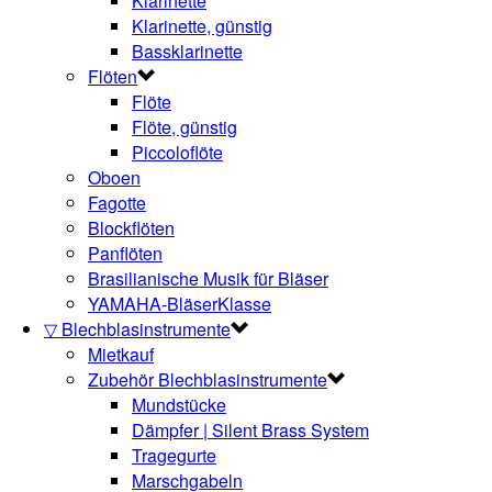
Klarinette
Klarinette, günstig
Bassklarinette
Flöten
Flöte
Flöte, günstig
Piccoloflöte
Oboen
Fagotte
Blockflöten
Panflöten
Brasilianische Musik für Bläser
YAMAHA-BläserKlasse
▽ Blechblasinstrumente
Mietkauf
Zubehör Blechblasinstrumente
Mundstücke
Dämpfer | Silent Brass System
Tragegurte
Marschgabeln