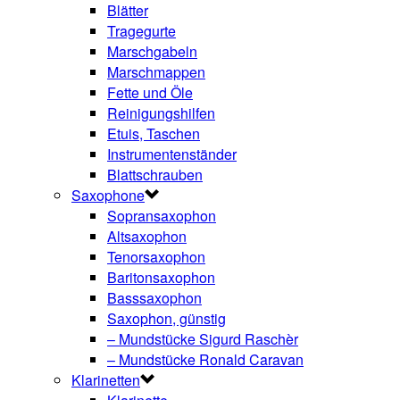
Blätter
Tragegurte
Marschgabeln
Marschmappen
Fette und Öle
Reinigungshilfen
Etuis, Taschen
Instrumentenständer
Blattschrauben
Saxophone
Sopransaxophon
Altsaxophon
Tenorsaxophon
Baritonsaxophon
Basssaxophon
Saxophon, günstig
– Mundstücke Sigurd Raschèr
– Mundstücke Ronald Caravan
Klarinetten