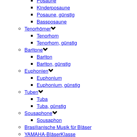
Posaune
Kinderposaune
Posaune, günstig
Bassposaune
Tenorhörner
Tenorhorn
Tenorhorn, günstig
Baritone
Bariton
Bariton, günstig
Euphonien
Euphonium
Euphonium, günstig
Tuben
Tuba
Tuba, günstig
Sousaphone
Sousaphon
Brasilianische Musik für Bläser
YAMAHA-BläserKlasse