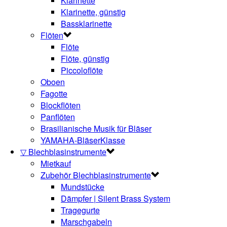
Klarinette
Klarinette, günstig
Bassklarinette
Flöten
Flöte
Flöte, günstig
Piccoloflöte
Oboen
Fagotte
Blockflöten
Panflöten
Brasilianische Musik für Bläser
YAMAHA-BläserKlasse
▽ Blechblasinstrumente
Mietkauf
Zubehör Blechblasinstrumente
Mundstücke
Dämpfer | Silent Brass System
Tragegurte
Marschgabeln