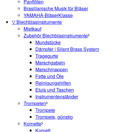
Panflöten
Brasilianische Musik für Bläser
YAMAHA-BläserKlasse
▽ Blechblasinstrumente
Mietkauf
Zubehör Blechblasinstrumente
Mundstücke
Dämpfer | Silent Brass System
Tragegurte
Marschgabeln
Marschmappen
Fette und Öle
Reinigungshilfen
Etuis und Taschen
Instrumentenständer
Trompeten
Trompete
Trompete, günstig
Kornette
Kornett