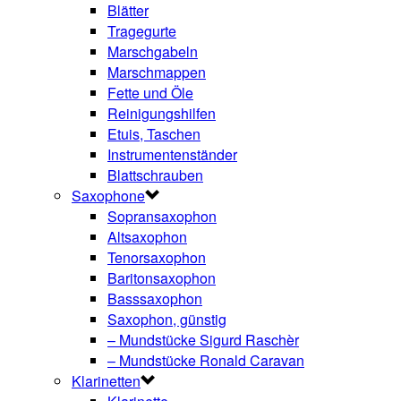
Blätter
Tragegurte
Marschgabeln
Marschmappen
Fette und Öle
Reinigungshilfen
Etuis, Taschen
Instrumentenständer
Blattschrauben
Saxophone
Sopransaxophon
Altsaxophon
Tenorsaxophon
Baritonsaxophon
Basssaxophon
Saxophon, günstig
– Mundstücke Sigurd Raschèr
– Mundstücke Ronald Caravan
Klarinetten