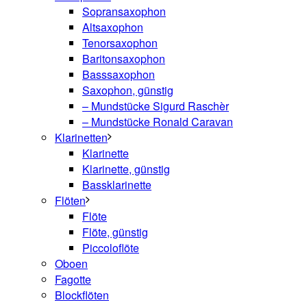
Sopransaxophon
Altsaxophon
Tenorsaxophon
Baritonsaxophon
Basssaxophon
Saxophon, günstig
– Mundstücke Sigurd Raschèr
– Mundstücke Ronald Caravan
Klarinetten
Klarinette
Klarinette, günstig
Bassklarinette
Flöten
Flöte
Flöte, günstig
Piccoloflöte
Oboen
Fagotte
Blockflöten