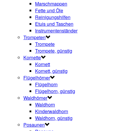
Marschmappen
Fette und Öle
Reinigungshilfen
Etuis und Taschen
Instrumentenständer
Trompeten
Trompete
Trompete, günstig
Kornette
Kornett
Kornett, günstig
Flügelhörner
Flügelhorn
Flügelhorn, günstig
Waldhörner
Waldhorn
Kinderwaldhorn
Waldhorn, günstig
Posaunen