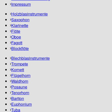
Impressum
Holzblasinstrumente
Saxophon
Klarinette
Flöte
Oboe
Fagott
Blockflöte
Blechblasinstrumente
Trompete
Kornett
Flügelhorn
Waldhorn
Posaune
Tenorhorn
Bariton
Euphonium
Tuba