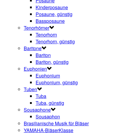
Posaune
Kinderposaune
Posaune, günstig
Bassposaune
Tenorhörner
Tenorhorn
Tenorhorn, günstig
Baritone
Bariton
Bariton, günstig
Euphonien
Euphonium
Euphonium, günstig
Tuben
Tuba
Tuba, günstig
Sousaphone
Sousaphon
Brasilianische Musik für Bläser
YAMAHA-BläserKlasse