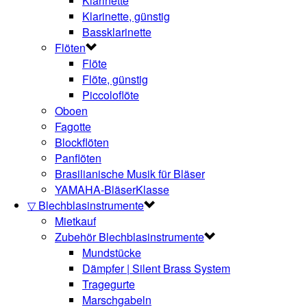
Klarinette
Klarinette, günstig
Bassklarinette
Flöten
Flöte
Flöte, günstig
Piccoloflöte
Oboen
Fagotte
Blockflöten
Panflöten
Brasilianische Musik für Bläser
YAMAHA-BläserKlasse
▽ Blechblasinstrumente
Mietkauf
Zubehör Blechblasinstrumente
Mundstücke
Dämpfer | Silent Brass System
Tragegurte
Marschgabeln