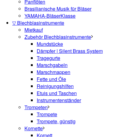
Panflöten
Brasilianische Musik für Bläser
YAMAHA-BläserKlasse
▽ Blechblasinstrumente
Mietkauf
Zubehör Blechblasinstrumente
Mundstücke
Dämpfer | Silent Brass System
Tragegurte
Marschgabeln
Marschmappen
Fette und Öle
Reinigungshilfen
Etuis und Taschen
Instrumentenständer
Trompeten
Trompete
Trompete, günstig
Kornette
Kornett