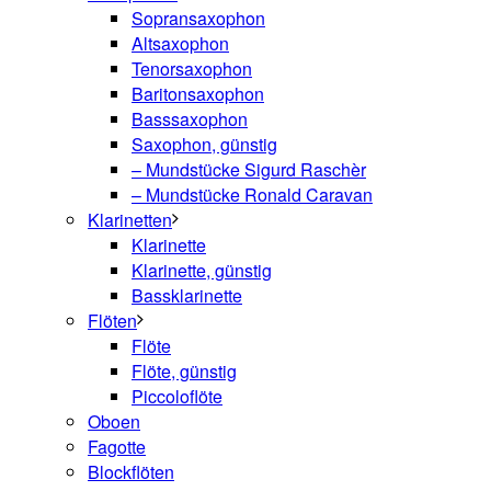
Sopransaxophon
Altsaxophon
Tenorsaxophon
Baritonsaxophon
Basssaxophon
Saxophon, günstig
– Mundstücke Sigurd Raschèr
– Mundstücke Ronald Caravan
Klarinetten
Klarinette
Klarinette, günstig
Bassklarinette
Flöten
Flöte
Flöte, günstig
Piccoloflöte
Oboen
Fagotte
Blockflöten