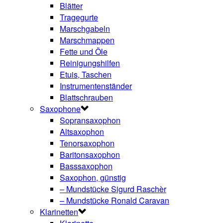
Blätter
Tragegurte
Marschgabeln
Marschmappen
Fette und Öle
Reinigungshilfen
Etuis, Taschen
Instrumentenständer
Blattschrauben
Saxophone
Sopransaxophon
Altsaxophon
Tenorsaxophon
Baritonsaxophon
Basssaxophon
Saxophon, günstig
– Mundstücke Sigurd Raschèr
– Mundstücke Ronald Caravan
Klarinetten