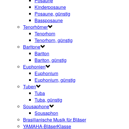
Posaune
Kinderposaune
Posaune, günstig
Bassposaune
Tenorhörner
Tenorhorn
Tenorhorn, günstig
Baritone
Bariton
Bariton, günstig
Euphonien
Euphonium
Euphonium, günstig
Tuben
Tuba
Tuba, günstig
Sousaphone
Sousaphon
Brasilianische Musik für Bläser
YAMAHA-BläserKlasse