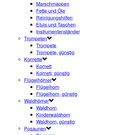
Marschmappen
Fette und Öle
Reinigungshilfen
Etuis und Taschen
Instrumentenständer
Trompeten
Trompete
Trompete, günstig
Kornette
Kornett
Kornett, günstig
Flügelhörner
Flügelhorn
Flügelhorn, günstig
Waldhörner
Waldhorn
Kinderwaldhorn
Waldhorn, günstig
Posaunen