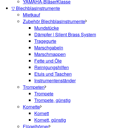
YAMAHA-BläserKlasse
▽ Blechblasinstrumente
Mietkauf
Zubehör Blechblasinstrumente
Mundstücke
Dämpfer | Silent Brass System
Tragegurte
Marschgabeln
Marschmappen
Fette und Öle
Reinigungshilfen
Etuis und Taschen
Instrumentenständer
Trompeten
Trompete
Trompete, günstig
Kornette
Kornett
Kornett, günstig
Flügelhörner