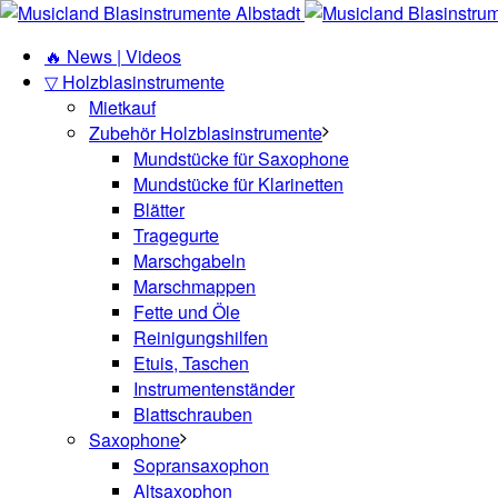
🔥 News | Videos
▽ Holzblasinstrumente
Mietkauf
Zubehör Holzblasinstrumente
Mundstücke für Saxophone
Mundstücke für Klarinetten
Blätter
Tragegurte
Marschgabeln
Marschmappen
Fette und Öle
Reinigungshilfen
Etuis, Taschen
Instrumentenständer
Blattschrauben
Saxophone
Sopransaxophon
Altsaxophon