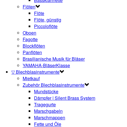
Bassklarinette
Flöten
Flöte
Flöte, günstig
Piccoloflöte
Oboen
Fagotte
Blockflöten
Panflöten
Brasilianische Musik für Bläser
YAMAHA-BläserKlasse
▽ Blechblasinstrumente
Mietkauf
Zubehör Blechblasinstrumente
Mundstücke
Dämpfer | Silent Brass System
Tragegurte
Marschgabeln
Marschmappen
Fette und Öle