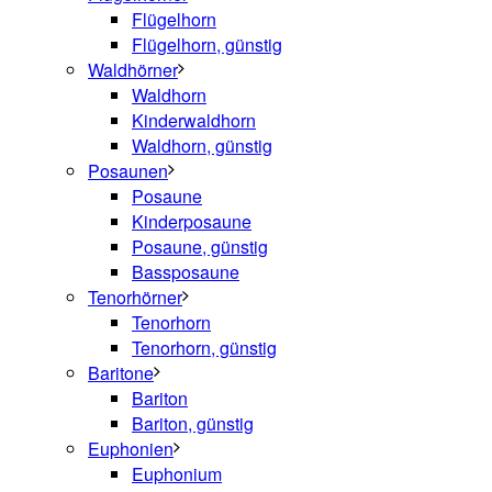
Flügelhorn
Flügelhorn, günstig
Waldhörner
Waldhorn
Kinderwaldhorn
Waldhorn, günstig
Posaunen
Posaune
Kinderposaune
Posaune, günstig
Bassposaune
Tenorhörner
Tenorhorn
Tenorhorn, günstig
Baritone
Bariton
Bariton, günstig
Euphonien
Euphonium