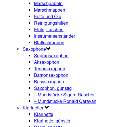
Marschgabeln
Marschmappen
Fette und Öle
Reinigungshilfen
Etuis, Taschen
Instrumentenständer
Blattschrauben
Saxophone
Sopransaxophon
Altsaxophon
Tenorsaxophon
Baritonsaxophon
Basssaxophon
Saxophon, günstig
– Mundstücke Sigurd Raschèr
– Mundstücke Ronald Caravan
Klarinetten
Klarinette
Klarinette, günstig