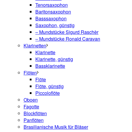
Tenorsaxophon
Baritonsaxophon
Basssaxophon
Saxophon, günstig
– Mundstücke Sigurd Raschèr
– Mundstücke Ronald Caravan
Klarinetten
Klarinette
Klarinette, günstig
Bassklarinette
Flöten
Flöte
Flöte, günstig
Piccoloflöte
Oboen
Fagotte
Blockflöten
Panflöten
Brasilianische Musik für Bläser