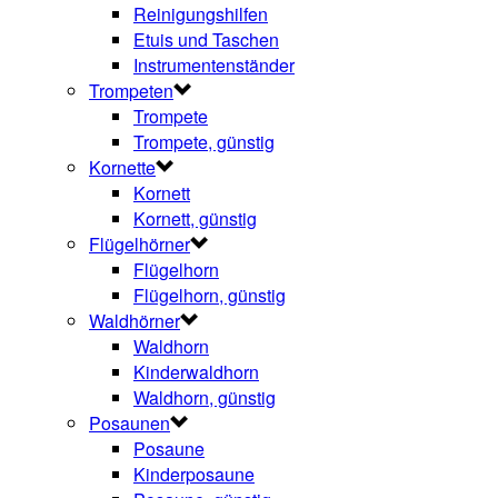
Reinigungshilfen
Etuis und Taschen
Instrumentenständer
Trompeten
Trompete
Trompete, günstig
Kornette
Kornett
Kornett, günstig
Flügelhörner
Flügelhorn
Flügelhorn, günstig
Waldhörner
Waldhorn
Kinderwaldhorn
Waldhorn, günstig
Posaunen
Posaune
Kinderposaune